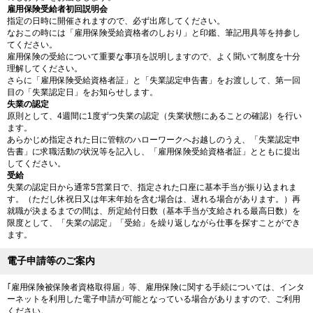
雇用保険受給者初回説明会
指定の日時に開催されますので、必ず出席してください。
なおこの時には「雇用保険受給資格者のしおり」と印鑑、筆記用具等を持参し
てください。
雇用保険の受給について重要な事項を説明しますので、よく聞いて制度を十分
理解してください。
さらに「雇用保険受給資格者証」と「失業認定申告書」をお渡しして、第一回
目の「失業認定日」をお知らせします。
失業の認定
原則として、4週間に1度ずつ失業の認定（失業状態にあることの確認）を行い
ます。
あらかじめ指定された日に管轄のハローワークへお越しのうえ、「失業認定申
告書」に求職活動の状況等を記入し、「雇用保険受給資格者証」とともに提出
してください。
受給
失業の認定日から通常5営業日で、指定された口座に基本手当が振り込まれま
す。（ただし休祝日又は年末年始を含む場合は、遅れる場合があります。）再
就職が決まるまでの間は、所定給付日数（基本手当が支給される最高日数）を
限度として、「失業の認定」「受給」を繰り返しながら仕事を探すことができ
ます。
電子申請等のご案内
｢雇用保険被保険者資格取得届」等、雇用保険に関する手続については、インタ
ーネットを利用した電子申請が可能となっている場合がありますので、ご利用
ください。