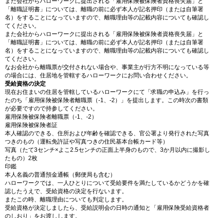
また会社からハローワークに提出される「雇用保険被保険者資格喪失届」と
「離職証明書」については、離職の前に必ず本人が記名押印（または自筆署
名）をすることになっていますので、離職理由等の記載内容についても確認し
てください。
また会社からハローワークに提出される「雇用保険被保険者資格喪失届」と
「離職証明書」については、離職の前に必ず本人が記名押印（または自筆署
名）をすることになっていますので、離職理由等の記載内容についても確認し
てください。
なお会社から離職票が交付されない場合や、事業主が行方不明になっている等
の場合には、住居地を管轄するハローワークにお問い合わせください。
受給資格の決定
現在お住まいの住居を管轄しているハローワークにて「求職の申込み」を行っ
たのち「雇用保険被保険者離職票（-1、-2）」を提出します。この時次の書類
が必要ですので持参してください。
雇用保険被保険者離職票（-1、-2）
雇用保険被保険者証
本人確認のできる、住所および年齢を確認できる、官公署より発行された写真
つきのもの（運転免許証や写真つきの住民基本台帳カード等）
写真（たて3センチ×よこ2.5センチの正面上半身のもので、3か月以内に撮影し
たもの）2枚
印鑑
本人名義の普通預金通帳（郵便局も含む）
ハローワークでは、一人ひとりについて受給要件を満たしているかどうかを確
認したうえで、受給資格の決定を行ないます。
またこの時、離職理由についても判定します。
受給資格が決定しましたら、受給説明会の日時の通知と「雇用保険受給資格者
のしおり」をお渡しします。