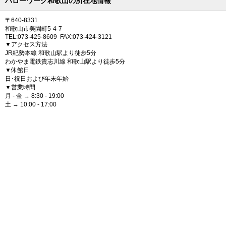
ハローワーク和歌山の所在地情報
〒640-8331
和歌山市美園町5-4-7
TEL:073-425-8609 FAX:073-424-3121
▼アクセス方法
JR紀勢本線 和歌山駅より徒歩5分
わかやま電鉄貴志川線 和歌山駅より徒歩5分
▼休館日
日･祝日および年末年始
▼営業時間
月 - 金 → 8:30 - 19:00
土 → 10:00 - 17:00