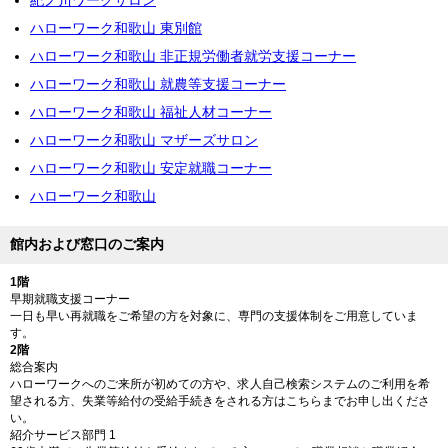
紀ノ川ワークサロン
ハローワーク和歌山 東別館
ハローワーク和歌山 非正規労働者就労支援コーナー
ハローワーク和歌山 就農等支援コーナー
ハローワーク和歌山 福祉人材コーナー
ハローワーク和歌山 マザーズサロン
ハローワーク和歌山 安定就職コーナー
ハローワーク和歌山
館内および窓口のご案内
1階
早期就職支援コーナー
一日も早い再就職をご希望の方を対象に、専門の支援体制をご用意していま
す。
2階
総合案内
ハローワークへのご来所が初めての方や、求人自己検索システムのご利用を希
望される方、失業等給付の受給手続きをされる方はこちらまでお申し出くださ
い。
紹介サービス部門 1