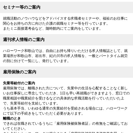
セミナー等のご案内
就職活動のノウハウなどをアドバイスする求職者セミナーや、福祉のお仕事に
関心をお持ちの方に向けた介護の就職セミナー等を行っています。
またミニ面接選考会など、随時館内にてご案内をしています。
週刊求人情報のご案内
ハローワーク和歌山では、自由にお持ち帰りいただける求人情報誌として、就
業場所が和歌山市、岩出市、紀の川市の求人情報を、一般とパートタイム就労
の別に分けて一覧にし、発行しています。
雇用保険のご案内
失業等給付のご案内
雇用保険では、離職された方について、失業中の生活を心配することなく新し
いお仕事探しに専念していただき、1日も早い再就職ができますよう、窓口での
職業相談や職業紹介を受けるなどの具体的な求職活動を行っていただいた上
で、失業等給付を支給しています。
うち基本手当、いわゆる通常の失業給付を受給される場合には、ハローワーク
にて以下の手続きをしていただく必要があります。
離職のとき
できれば在職されているうちに「雇用保険被保険者証」の有無をご確認してお
いてください。