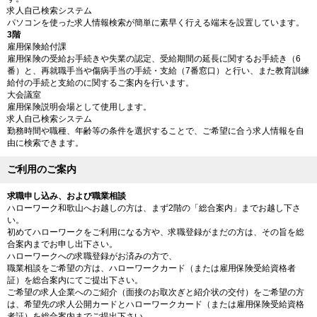
求人自己検索システム
パソコンを使った求人情報検索が簡単に素早く行える端末を設置しています。
3階
雇用保険給付課
雇用保険の受給お手続きや失業の認定、受給期間の延長に関するお手続き（6
番）と、再就職手当や傷病手当の手続・支給（7番窓口）と行い、また教育訓練
給付の手続と支給のに関するご案内を行います。
大会議室
雇用保険説明会場として使用します。
求人自己検索システム
勤務時間や職種、年齢等の条件を選択することで、ご希望に合う求人情報を自
由に検索できます。
ご利用のご案内
求職申し込み、および職業相談
ハローワーク和歌山へお越しの方は、まず2階の「総合案内」までお越し下さ
い。
初めてハローワークをご利用になる方や、求職登録がまだの方は、その旨を総
合案内までお申し出下さい。
ハローワークへの求職登録がお済みの方で、
職業相談をご希望の方は、ハローワークカード（または雇用保険受給資格者
証）を総合案内にてご提出下さい。
ご希望の求人企業へのご紹介（面接のお取次ぎと紹介状の交付）をご希望の方
は、希望先の求人公開カードとハローワークカード（または雇用保険受給資格
者証）を総合案内までご提出下さい。