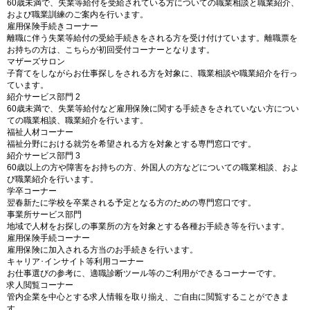
60歳未満で、失業等給付を受給されている方についての職業相談と職業紹介、
および職業訓練のご案内を行います。
雇用保険手続きコーナー
離職に伴う失業等給付の受給手続きをされる方を受け付けています。離職票を
お持ちの方は、こちらが初回受付コーナーとなります。
マザーズサロン
子育てをしながらお仕事探しをされる方を対象に、職業相談や職業紹介を行っ
ています。
紹介サービス部門 2
60歳未満で、失業等給付など雇用保険に関する手続きをされていない方につい
ての職業相談、職業紹介を行います。
福祉人材コーナー
福祉分野における就労を希望される方を対象とする専門窓口です。
紹介サービス部門 3
60歳以上の方や障害をお持ちの方、外国人の方などについての職業相談、およ
び職業紹介を行います。
学卒コーナー
翌春新たに学校を卒業される予定となる方のための専門窓口です。
事業所サービス部門
地域で人材をお探しの事業所の方を対象とする各種お手続き等を行います。
雇用保険手続コーナー
雇用保険に加入される方当のお手続きを行います。
キャリア･インサイト等利用コーナー
お仕事選びの参考に、適職診断ツール等のご利用ができるコーナーです。
求人閲覧コーナー
管内企業を中心とする求人情報を取り揃え、ご自由に閲覧することができま
す。