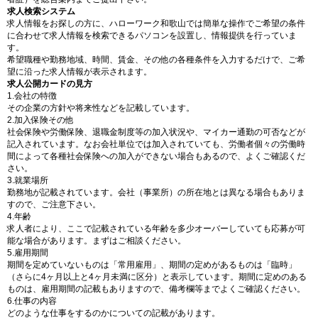
求人検索システム
求人情報をお探しの方に、ハローワーク和歌山では簡単な操作でご希望の条件
に合わせて求人情報を検索できるパソコンを設置し、情報提供を行っていま
す。
希望職種や勤務地域、時間、賃金、その他の各種条件を入力するだけで、ご希
望に沿った求人情報が表示されます。
求人公開カードの見方
1.会社の特徴
その企業の方針や将来性などを記載しています。
2.加入保険その他
社会保険や労働保険、退職金制度等の加入状況や、マイカー通勤の可否などが
記入されています。なお会社単位では加入されていても、労働者個々の労働時
間によって各種社会保険への加入ができない場合もあるので、よくご確認くだ
さい。
3.就業場所
勤務地が記載されています。会社（事業所）の所在地とは異なる場合もありま
すので、ご注意下さい。
4.年齢
求人者により、ここで記載されている年齢を多少オーバーしていても応募が可
能な場合があります。まずはご相談ください。
5.雇用期間
期間を定めていないものは「常用雇用」、期間の定めがあるものは「臨時」
（さらに4ヶ月以上と4ヶ月未満に区分）と表示しています。期間に定めのある
ものは、雇用期間の記載もありますので、備考欄等までよくご確認ください。
6.仕事の内容
どのような仕事をするのかについての記載があります。