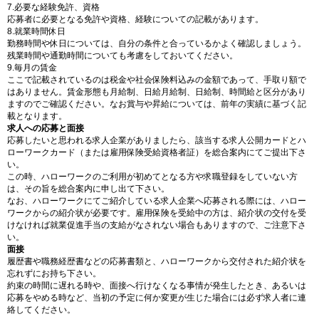
7.必要な経験免許、資格
応募者に必要となる免許や資格、経験についての記載があります。
8.就業時間休日
勤務時間や休日については、自分の条件と合っているかよく確認しましょう。
残業時間や通勤時間についても考慮をしておいてください。
9.毎月の賃金
ここで記載されているのは税金や社会保険料込みの金額であって、手取り額で
はありません。賃金形態も月給制、日給月給制、日給制、時間給と区分があり
ますのでご確認ください。なお賞与や昇給については、前年の実績に基づく記
載となります。
求人への応募と面接
応募したいと思われる求人企業がありましたら、該当する求人公開カードとハ
ローワークカード（または雇用保険受給資格者証）を総合案内にてご提出下さ
い。
この時、ハローワークのご利用が初めてとなる方や求職登録をしていない方
は、その旨を総合案内に申し出て下さい。
なお、ハローワークにてご紹介している求人企業へ応募される際には、ハロー
ワークからの紹介状が必要です。雇用保険を受給中の方は、紹介状の交付を受
けなければ就業促進手当の支給がなされない場合もありますので、ご注意下さ
い。
面接
履歴書や職務経歴書などの応募書類と、ハローワークから交付された紹介状を
忘れずにお持ち下さい。
約束の時間に遅れる時や、面接へ行けなくなる事情が発生したとき、あるいは
応募をやめる時など、当初の予定に何か変更が生じた場合には必ず求人者に連
絡してください。