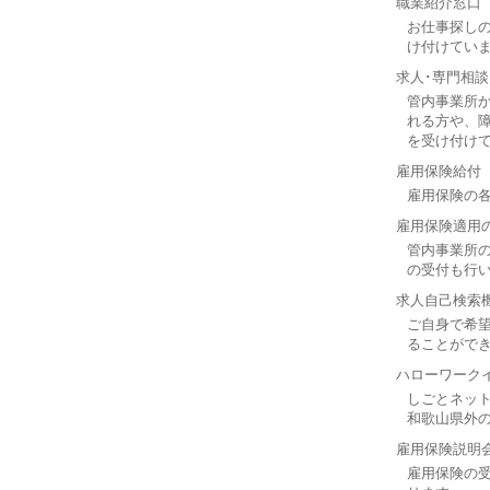
職業紹介窓口
お仕事探し
け付けてい
求人･専門相談
管内事業所
れる方や、
を受け付け
雇用保険給付
雇用保険の
雇用保険適用
管内事業所
の受付も行
求人自己検索
ご自身で希
ることがで
ハローワーク
しごとネッ
和歌山県外の
雇用保険説明
雇用保険の