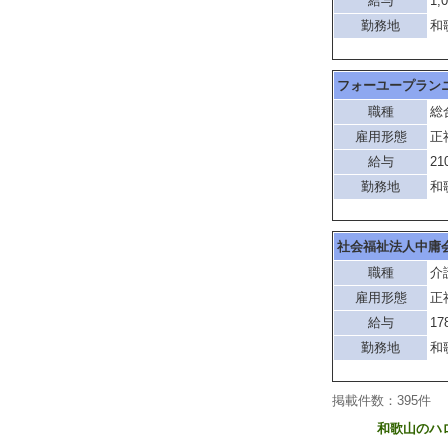
給与
1,
勤務地
和
フォーユープラン
職種
総
雇用形態
正
給与
21
勤務地
和
社会福祉法人中庸
職種
介
雇用形態
正
給与
17
勤務地
和
掲載件数：395件
和歌山のハ