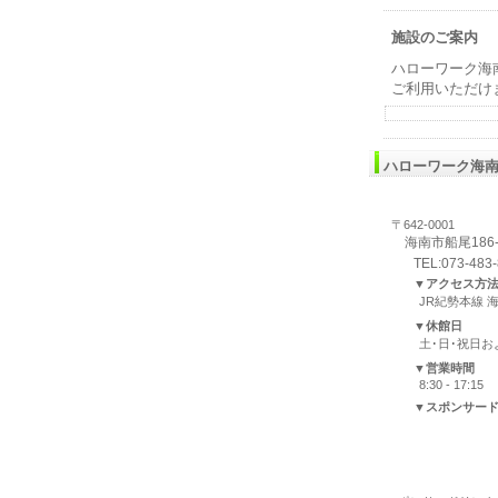
施設のご案内
ハローワーク海
ご利用いただけ
ハローワーク海
〒642-0001
海南市船尾186-
TEL:073-483
▼アクセス方
JR紀勢本線 
▼休館日
土･日･祝日
▼営業時間
8:30 - 17:15
▼スポンサー