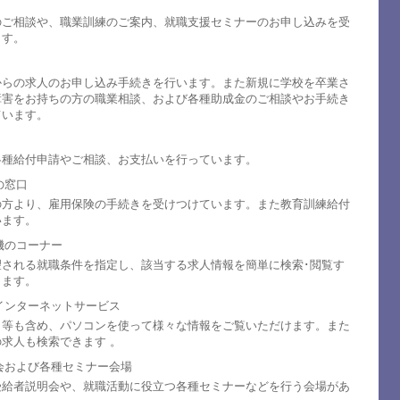
のご相談や、職業訓練のご案内、就職支援セミナーのお申し込みを受
ます。
からの求人のお申し込み手続きを行います。また新規に学校を卒業さ
障害をお持ちの方の職業相談、および各種助成金のご相談やお手続き
ています。
各種給付申請やご相談、お支払いを行っています。
の窓口
の方より、雇用保険の手続きを受けつけています。また教育訓練給付
います。
機のコーナー
望される就職条件を指定し、該当する求人情報を簡単に検索･閲覧す
きます。
インターネットサービス
ト等も含め、パソコンを使って様々な情報をご覧いただけます。また
求人も検索できます 。
会および各種セミナー会場
受給者説明会や、就職活動に役立つ各種セミナーなどを行う会場があ