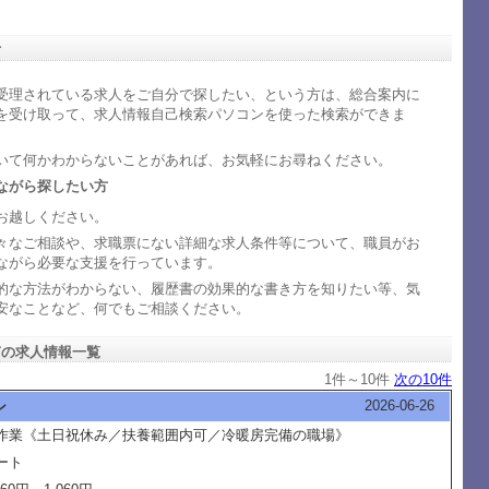
方
受理されている求人をご自分で探したい、という方は、総合案内に
を受け取って、求人情報自己検索パソコンを使った検索ができま
いて何かわからないことがあれば、お気軽にお尋ねください。
ながら探したい方
お越しください。
々なご相談や、求職票にない詳細な求人条件等について、職員がお
ながら必要な支援を行っています。
的な方法がわからない、履歴書の効果的な書き方を知りたい等、気
安なことなど、何でもご相談ください。
南の求人情報一覧
1件～10件
次の10件
2026-06-26
ン
作業《土日祝休み／扶養範囲内可／冷暖房完備の職場》
ート