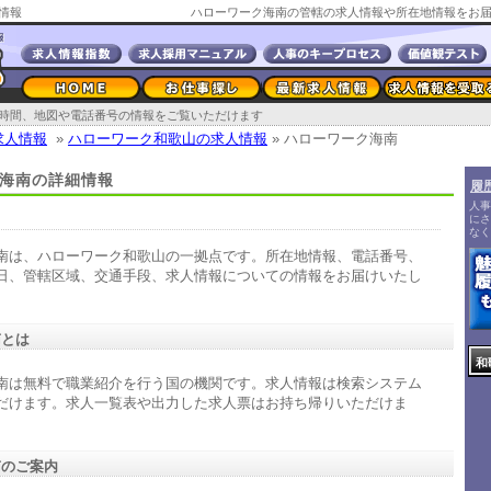
情報
時間、地図や電話番号の情報をご覧いただけます
求人情報
»
ハローワーク和歌山の求人情報
» ハローワーク海南
海南の詳細情報
履
人事
にさ
なく
南は、ハローワーク和歌山の一拠点です。所在地情報、電話番号、
日、管轄区域、交通手段、求人情報についての情報をお届けいたし
南とは
和
南は無料で職業紹介を行う国の機関です。求人情報は検索システム
だけます。求人一覧表や出力した求人票はお持ち帰りいただけま
南のご案内