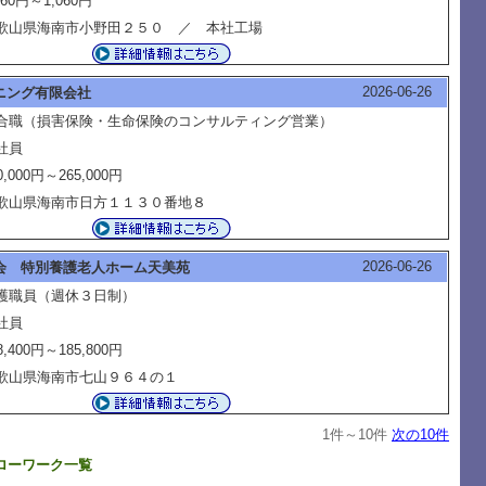
060円～1,060円
歌山県海南市小野田２５０ ／ 本社工場
2026-06-26
ニング有限会社
合職（損害保険・生命保険のコンサルティング営業）
社員
0,000円～265,000円
歌山県海南市日方１１３０番地８
2026-06-26
会 特別養護老人ホーム天美苑
護職員（週休３日制）
社員
8,400円～185,800円
歌山県海南市七山９６４の１
1件～10件
次の10件
ローワーク一覧