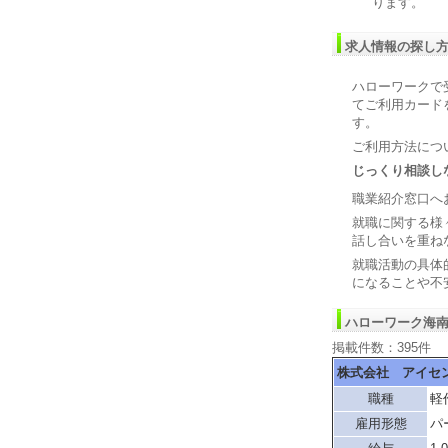
ります。
求人情報の探し
ハローワークで
てご利用カード
す。
ご利用方法につ
じっくり相談し
職業紹介窓口へ
就職に関する様
話し合いを重ね
就職活動の具体
になることや不
ハローワーク海
掲載件数：395件
株式会社 アイセ
職種
軽
雇用形態
パ