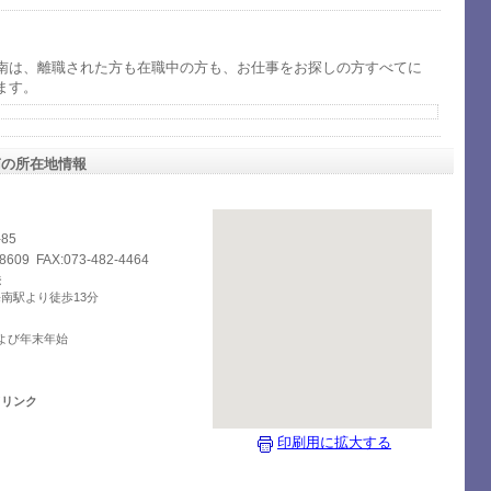
南は、離職された方も在職中の方も、お仕事をお探しの方すべてに
ます。
南の所在地情報
85
-8609 FAX:073-482-4464
法
海南駅より徒歩13分
および年末年始
ドリンク
印刷用に拡大する