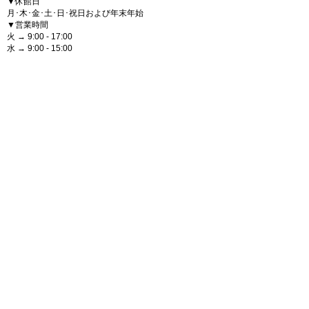
▼休館日
月･木･金･土･日･祝日および年末年始
▼営業時間
火 → 9:00 - 17:00
水 → 9:00 - 15:00