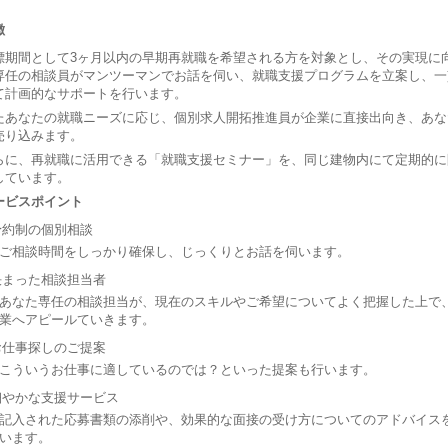
徴
標期間として3ヶ月以内の早期再就職を希望される方を対象とし、その実現に
専任の相談員がマンツーマンでお話を伺い、就職支援プログラムを立案し、一
て計画的なサポートを行います。
たあなたの就職ニーズに応じ、個別求人開拓推進員が企業に直接出向き、あな
売り込みます。
らに、再就職に活用できる「就職支援セミナー」を、同じ建物内にて定期的に
しています。
ービスポイント
予約制の個別相談
ご相談時間をしっかり確保し、じっくりとお話を伺います。
決まった相談担当者
あなた専任の相談担当が、現在のスキルやご希望についてよく把握した上で
業へアピールていきます。
お仕事探しのご提案
こういうお仕事に適しているのでは？といった提案も行います。
細やかな支援サービス
記入された応募書類の添削や、効果的な面接の受け方についてのアドバイス
います。