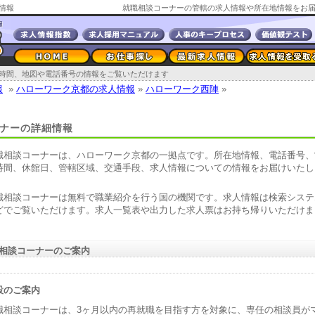
情報
時間、地図や電話番号の情報をご覧いただけます
報
»
ハローワーク京都の求人情報
»
ハローワーク西陣
»
ナーの詳細情報
職相談コーナーは、ハローワーク京都の一拠点です。所在地情報、電話番号、
時間、休館日、管轄区域、交通手段、求人情報についての情報をお届けいたし
。
職相談コーナーは無料で職業紹介を行う国の機関です。求人情報は検索システ
どでご覧いただけます。求人一覧表や出力した求人票はお持ち帰りいただけま
。
相談コーナーのご案内
設のご案内
職相談コーナーは、3ヶ月以内の再就職を目指す方を対象に、専任の相談員が