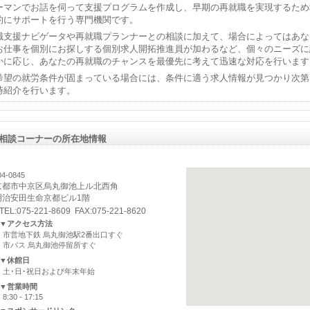
ーマンでお話を伺って支援プログラムを作成し、早期の再就職を実現するため
的にサポートを行う専門機関です。
職支援ナビゲータや再就職プランナーとの相談に加えて、場合によってはあな
お仕事を個別にお探しする個別求人開拓推進員が加わるなど、個々のニーズに
かに応じ、あなたの再就職のチャンスを最優先に考えて迅速な対応を行います
希望の就労条件が固まっている場合には、条件に適う求人情報が見つかり次第
時紹介を行います。
相談コーナーの所在地情報
4-0845
京都市中京区烏丸御池上ル北西角
明治安田生命京都ビル1階
TEL:075-221-8609 FAX:075-221-8620
▼アクセス方法
市営地下鉄 烏丸御池駅2番出口すぐ
市バス 烏丸御池停留所すぐ
▼休館日
土･日･祝日および年末年始
▼営業時間
8:30 - 17:15