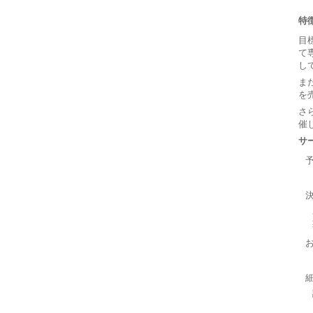
特
目
て
し
ま
を
さ
催
サ