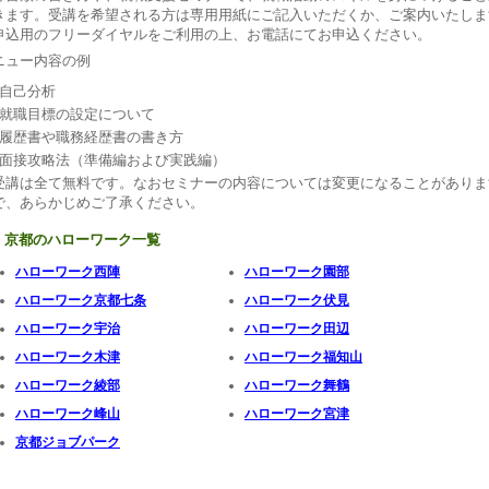
きます。受講を希望される方は専用用紙にご記入いただくか、ご案内いたしま
申込用のフリーダイヤルをご利用の上、お電話にてお申込ください。
ニュー内容の例
自己分析
就職目標の設定について
履歴書や職務経歴書の書き方
面接攻略法（準備編および実践編）
受講は全て無料です。なおセミナーの内容については変更になることがありま
で、あらかじめご了承ください。
京都のハローワーク一覧
ハローワーク西陣
ハローワーク園部
ハローワーク京都七条
ハローワーク伏見
ハローワーク宇治
ハローワーク田辺
ハローワーク木津
ハローワーク福知山
ハローワーク綾部
ハローワーク舞鶴
ハローワーク峰山
ハローワーク宮津
京都ジョブパーク