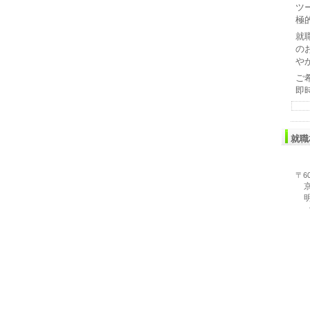
ツ
極
就
の
や
ご
即
就職
〒60