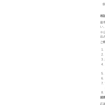
相
最
い
※
込
ご
就
応