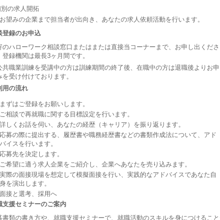
個別の求人開拓
お望みの企業まで担当者が出向き、あなたの求人依頼活動を行います。
談登録のお申込
寄のハローワーク相談窓口またはまたは直接当コーナーまで、お申し出くださ
。登録機関は最長3ヶ月間です。
公共職業訓練を受講中の方は訓練期間の終了後、在職中の方は退職後よりお申
みを受け付けております。
利用の流れ
まずはご登録をお願いします。
ご相談で再就職に関する目標設定を行います。
詳しくお話を伺い、あなたの経歴（キャリア）を振り返ります。
応募の際に提出する、履歴書や職務経歴書などの書類作成法について、アド
バイスを行います。
応募先を決定します。
ご希望に適う求人企業をご紹介し、企業へあなたを売り込みます。
実際の面接現場を想定して模擬面接を行い、実践的なアドバイスであなた自
身を演出します。
面接と選考、採用へ
職支援セミナーのご案内
募書類の書き方や、就職支援セミナーで、就職活動のスキルを身につけること