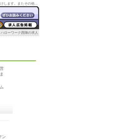
就職相談コーナーの管轄の求人情報や所在地情報をお届けします。またその他の京都のハローワーク情報もお届け。
ハローワーク西陣の求人
営
ま
ム
マン