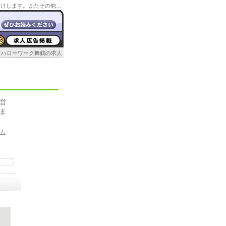
ハローワーク舞鶴の管轄の求人情報や所在地情報をお届けします。またその他の京都のハローワーク情報もお届け。
ハローワーク舞鶴の求人
営
ま
ム