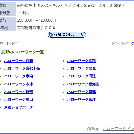
職種
歯科衛生士個人のスキルアッププ向上を支援します（経験者）
用形態
正社員
給与
250,000円～420,000円
勤務地
京都府舞鶴市浜２００
数：801件
1件～10件
次
京都のハローワーク一覧
ハローワーク西陣
ハローワーク園部
ハローワーク京都七条
ハローワーク伏見
ハローワーク宇治
ハローワーク田辺
ハローワーク木津
ハローワーク福知山
ハローワーク綾部
ハローワーク舞鶴
ハローワーク峰山
ハローワーク宮津
京都ジョブパーク
情報元：
ハローワークイン