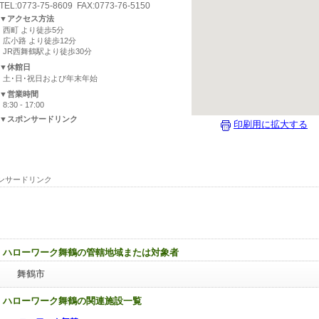
TEL:0773-75-8609 FAX:0773-76-5150
▼アクセス方法
西町 より徒歩5分
広小路 より徒歩12分
JR西舞鶴駅より徒歩30分
▼休館日
土･日･祝日および年末年始
▼営業時間
8:30 - 17:00
▼スポンサードリンク
印刷用に拡大する
ンサードリンク
ハローワーク舞鶴の管轄地域または対象者
舞鶴市
ハローワーク舞鶴の関連施設一覧