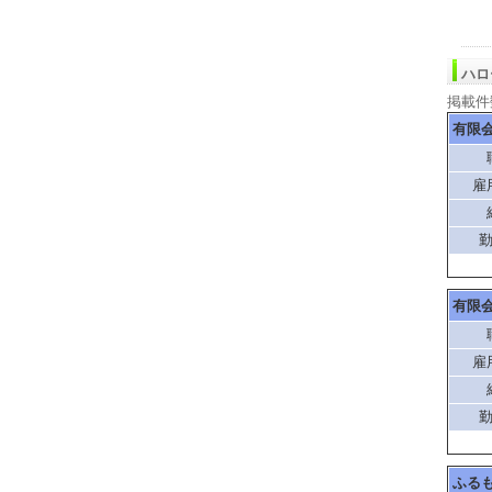
ハロ
掲載件
有限
雇
有限
雇
ふる