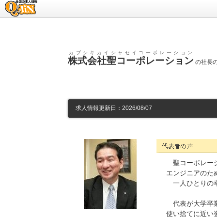
求人情報のQ-JiN
カブシキカイシャセイコーポレーション
株式会社聖コーポレーション
の社長の
求人情報更新日：2026/08/07
株式会社聖コーポレーショ
聖コーポレーシ
エンジニアのた
一人ひとりの幸
代表が大学卒業
使い捨てに近い