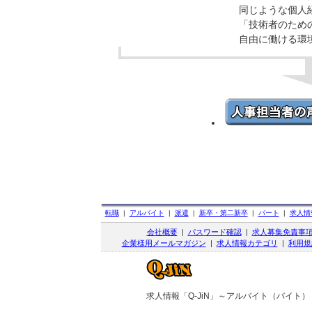
同じような個人
「技術者のため
自由に働ける環
転職
|
アルバイト
|
派遣
|
新卒・第二新卒
|
パート
|
求人情
会社概要
|
パスワード確認
|
求人募集免責事
企業様用メールマガジン
|
求人情報カテゴリ
|
利用規
求人情報「Q-JiN」～アルバイト（バイト