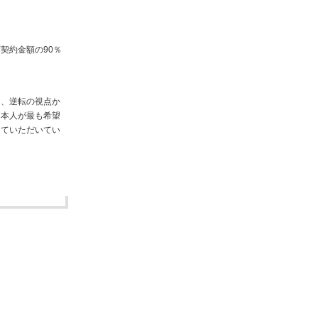
契約金額の90％
う、逆転の視点か
、本人が最も希望
していただいてい
る