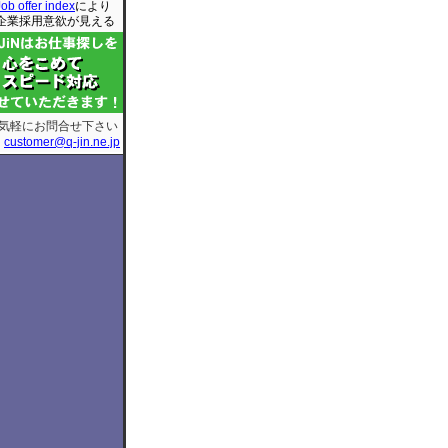
Job offer index
により
企業採用意欲が見える
気軽にお問合せ下さい
customer@q-jin.ne.jp