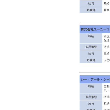
給与
時給 
勤務地
愛西
株式会社ユーユーワ
職種
物流
配送
雇用形態
派遣
給与
日給 
勤務地
伊勢
シー・アール・シー
職種
自動
気・
雇用形態
派遣
給与
時給 