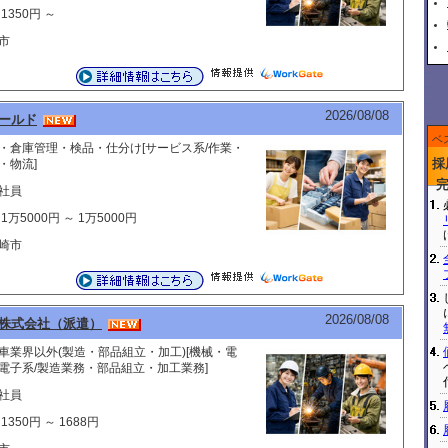
1350円 ～
市
2026/08/08
ールド
ベ
・倉庫管理・検品・仕分け[サービス系/作業・
採
・物流]
社員
1万5000円 ～ 1万5000円
崎市
2026/08/08
株式会社（派遣）
車業界以外(製造・部品組立・加工)[機械・電
電子系/製造業務・部品組立・加工業務]
社員
1350円 ～ 1688円