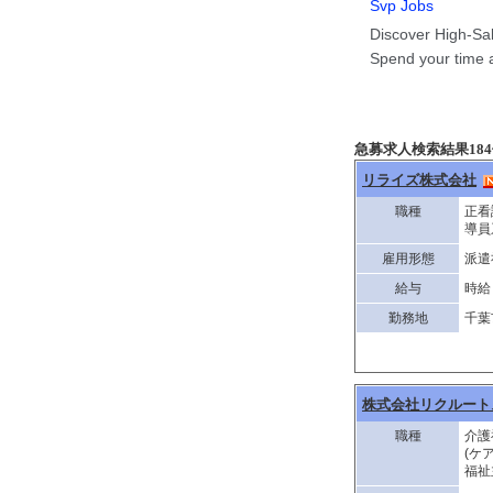
急募求人検索結果18
リライズ株式会社
職種
正看
導員
雇用形態
派遣
給与
時給 
勤務地
千葉
株式会社リクルート
職種
介護
(ケ
福祉