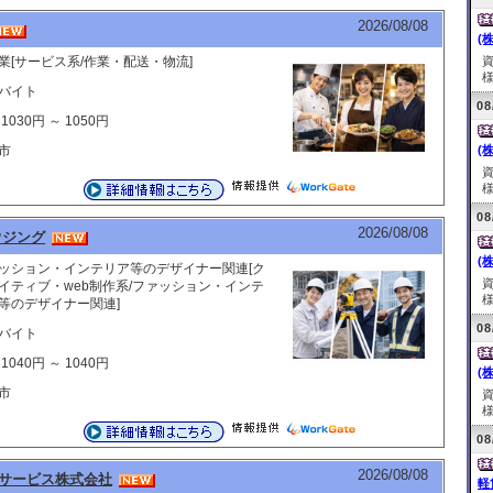
2026/08/08
(
業[サービス系/作業・配送・物流]
様
バイト
08
1030円 ～ 1050円
市
(
様
08
2026/08/08
ウジング
(
ッション・インテリア等のデザイナー関連[ク
イティブ・web制作系/ファッション・インテ
様
等のデザイナー関連]
08
バイト
1040円 ～ 1040円
(
市
様
08
2026/08/08
サービス株式会社
軽