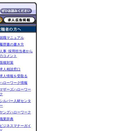
就職マニュアル
履歴書の書き方
人事･採用担当者から
のコメント
面接対策
求人相談窓口
求人情報を受取る
ハローワーク情報
マザーズハローワー
ク
シルバー人材センタ
ー
ヤングハローワーク
職業辞典
ビジネスマナーガイ
ド