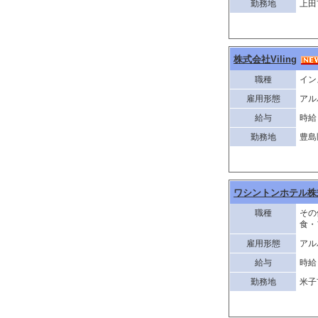
勤務地
上田
株式会社Viling
職種
イン
雇用形態
アル
給与
時給 
勤務地
豊島
ワシントンホテル株
職種
その
食・
雇用形態
アル
給与
時給 
勤務地
米子