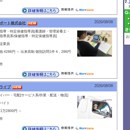
市
2026/08/08
ポート株式会社
指導・特定保健指導員[看護師・管理栄養士・
指導員系/保健指導・特定保健指導員]
お
従業員
他 4286円 ～ 出来高制 個別訪問1件 4，286円
市
2026/08/08
ライブ
イバー・宅配[サービス系/作業・配送・物流]
バイト
1万2800円 ～
市