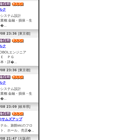
ルク
◎システム設計
業種:金融・損保・生
�...
/08 23:36
[東京都]
ルク
COBOLエンジニア
ＳＥ ＰＧ
本・詳�...
/08 23:36
[東京都]
ルク
◎システム設計
業種:金融・損保・生
�...
/08 23:09
[岐阜県]
株)サムズアップ
テル、旅館etcのフロ
ト、ホール、売店�...
/08 21:47
[大阪府]