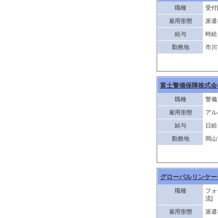
職種
受付
雇用形態
派遣
給与
時給 
勤務地
市川
富士警備保障株式会
職種
警備
雇用形態
アル
給与
日給 
勤務地
岡山
グローバルリンケー
職種
フォ
流]
雇用形態
派遣