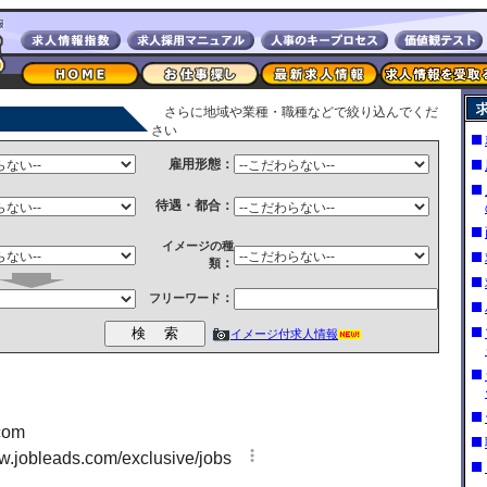
さらに地域や業種・職種などで絞り込んでくだ
さい
雇用形態：
待遇・都合：
イメージの種
：
類
：
フリーワード
イメージ付求人情報