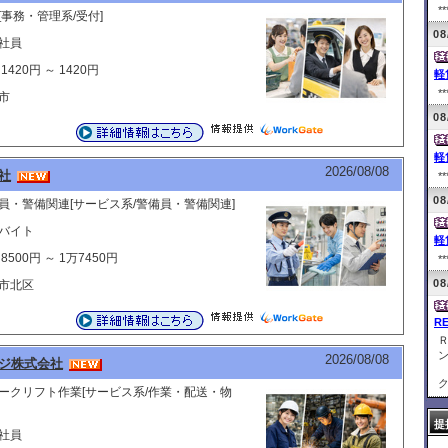
**
[事務・管理系/受付]
08
社員
1420円 ～ 1420円
軽
**
市
08
軽
2026/08/08
社
**
08
員・警備関連[サービス系/警備員・警備関連]
バイト
軽
8500円 ～ 1万7450円
**
08
市北区
R
2026/08/08
ジ株式会社
ク
ークリフト作業[サービス系/作業・配送・物
提
社員