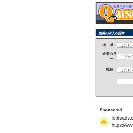
急募の求人を探す
地 域：
企業カラ
ー：
職種：