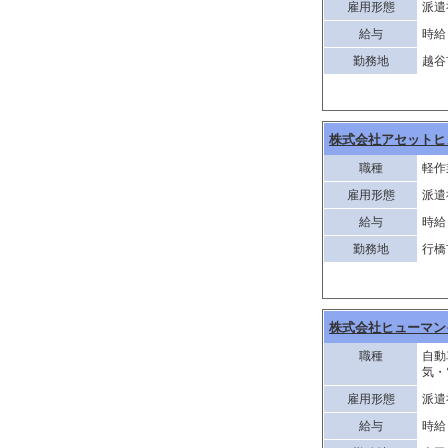
雇用形態
派遣
給与
時給 
勤務地
越谷
株式会社アセットヒ
職種
軽作
雇用形態
派遣
給与
時給
勤務地
行橋
株式会社ヒューマン
職種
自動
気・
雇用形態
派遣
給与
時給 