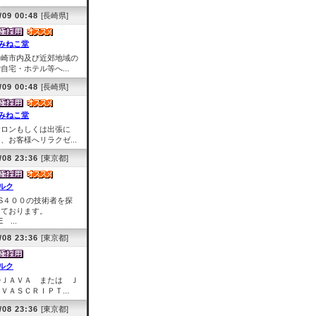
/09 00:48
[長崎県]
みねこ堂
長崎市内及び近郊地域の
自宅・ホテル等へ...
/09 00:48
[長崎県]
みねこ堂
サロンもしくは出張に
、お客様へリラクゼ...
/08 23:36
[東京都]
ルク
AS４００の技術者を探
しております。
E ...
/08 23:36
[東京都]
ルク
◎ＪＡＶＡ または Ｊ
ＶＡＳＣＲＩＰＴ...
/08 23:36
[東京都]