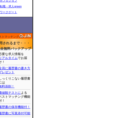
カフェジョブ
転職・求人green
ワークゲート
ストマッチングの
用されるまで・・・
完全無料バックアップ
必要な求人情報を
リアルタイム
でお届
け！
全員に履歴書の書き方
プレゼント
しっくりこない履歴書
には
無料添削！
価値観テストに
よる
ベストマッチング機能
付！
履歴書の保存機能付！
履歴書に写真添付可能