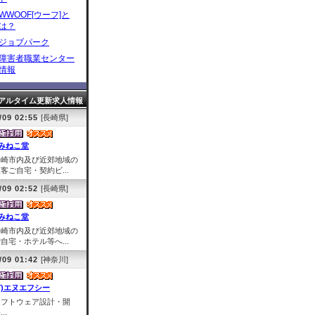
WWOOF[ウーフ]と
は？
ジョブパーク
障害者職業センター
情報
アルタイム更新求人情報
/09 02:55
[長崎県]
みねこ堂
長崎市内及び近郊地域の
客ご自宅・契約ビ...
/09 02:52
[長崎県]
みねこ堂
長崎市内及び近郊地域の
自宅・ホテル等へ...
/09 01:42
[神奈川]
有)エヌエフシー
ソフトウェア設計・開
..