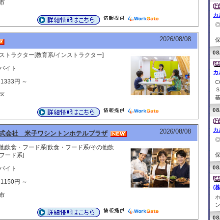
市
カ
2026/08/08
保
08
ストラクター[教育系/インストラクター]
バイト
カ
1333円 ～
区
基
08
カ
2026/08/08
式会社 米子ワシントンホテルプラザ
他飲食・フード系[飲食・フード系/その他飲
フード系]
保
08
バイト
1150円 ～
(
市
ホ
ン
08