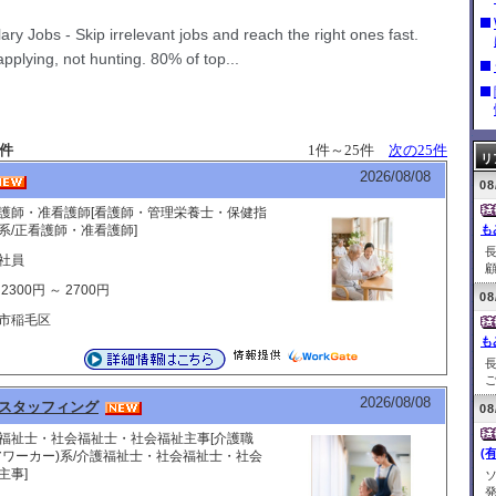
4件
1件～25件
次の25件
リ
2026/08/08
08
護師・准看護師[看護師・管理栄養士・保健指
系/正看護師・准看護師]
も
社員
顧
2300円 ～ 2700円
08
市稲毛区
も
ご
2026/08/08
スタッフィング
08
福祉士・社会福祉士・社会福祉主事[介護職
(
アワーカー)系/介護福祉士・社会福祉士・社会
主事]
発.