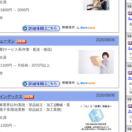
社員
08
1800円 ～ 2000円
市
も
ご
08
2026/08/08
ューマン
も
業[サービス系/作業・配送・物流]
社員
て
 1100円 ～ 月収例：20万円以上
08
市
カ
S
2026/08/08
インデックス
08
車業界以外(製造・部品組立・加工)[機械・電
電子系/製造業務・部品組立・加工業務]
カ
社員
Ａ
1200円 ～
08