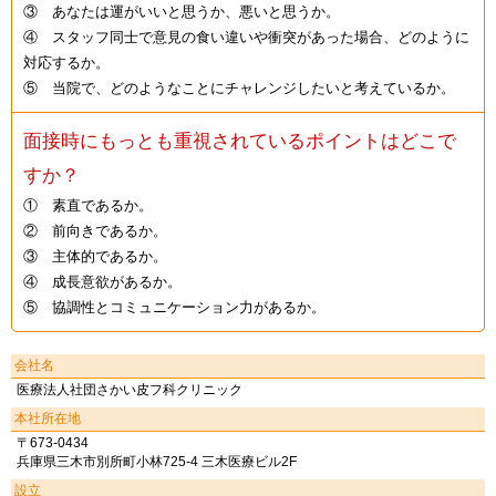
③ あなたは運がいいと思うか、悪いと思うか。
④ スタッフ同士で意見の食い違いや衝突があった場合、どのように
対応するか。
⑤ 当院で、どのようなことにチャレンジしたいと考えているか。
面接時にもっとも重視されているポイントはどこで
すか？
① 素直であるか。
② 前向きであるか。
③ 主体的であるか。
④ 成長意欲があるか。
⑤ 協調性とコミュニケーション力があるか。
会社名
医療法人社団さかい皮フ科クリニック
本社所在地
〒673-0434
兵庫県三木市別所町小林725-4 三木医療ビル2F
設立