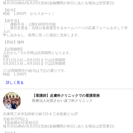
毎月10日締め/当月25日支給(金融機関が休日にあたる場合は翌営業日)
【給与】
時給 1,800円 からスタート！
【諸手当】
・ 通勤手当：上限9,600円/月額
・ 就労支度金：当院が直接運営するホームページの応募フォームを介して求
人の
申し込みをし、採用に至った場合に支給します。
【昇給】随時
【試用期間】
入社から＊3カ月間は試用期間となります。
(例)
5月11日入社→8月10日までは試用期間
5月20日入社→9月10日までは試用期間
◎ 試用期間中の給与は下記の通りです。
時給 1,300円
詳しく見る
【看護師】皮膚科クリニックでの看護業務
医療法人社団さかい皮フ科クリニック
兵庫県三木市別所町小林725-4 三木医療ビル2F
月給30万円以上
【賃金締め日/支給日】
毎月10日締め/当月25日支給(金融機関が休日にあたる場合は翌営業日)