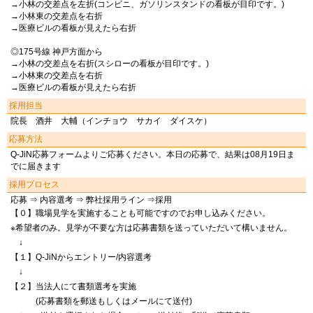
→小林の交差点を左折(コンビニ、ガソリンスタンドの看板が目印です。)
→小林東の交差点を右折
→医療ビルの看板が見えたら右折
◎175号線 神戸方面から
→小林の交差点を右折(スシローの看板が目印です。)
→小林東の交差点を右折
→医療ビルの看板が見えたら右折
採用担当
院長 酒井 大輔（インチョウ サカイ ダイスケ）
応募方法
Q-JiN応募フォームよりご応募ください。本日の応募で、結果は08月19日ま
でに届きます
採用プロセス
応募 ⇒ 内容選考 ⇒ 弊社採用ライン ⇒採用
【０】職場見学を実施することも可能ですのでお申し込みください。
※希望者のみ。見学が不要な方は応募書類を送っていただいて構いません。
↓
【１】Q-JiNからエントリー/内容選考
↓
【２】当法人にて書類選考を実施
(応募書類を郵送もしくはメールにて送付)