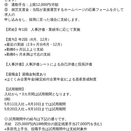
④ 通勤手当：上限12,000円/月額
⑤ 就労支度金：当院が直接運営するホームページの応募フォームを介して
求人の
申し込みをし、採用に至った場合に支給します。
【昇給】年1回 人事評価・業績等に応じて実施
【賞与】年2回（6月、12月）
※最近の実績（2.9ヶ月分/6月・12月）
※勤務6ヶ月以上より支給
※勤務6ヶ月未満は寸志の支給
【人事評価】人事評価シートによる自己評価と院長評価
【退職金】退職金制度あり
※はぐくみ企業年金(確定給付企業年金)による資産形成制度
【試用期間】
入社から＊3カ月間は試用期間となります。
(例)
5月11日入社→8月10日までは試用期間
5月20日入社→9月10日までは試用期間
◎ 試用期間中の給与は下記の通りです。
月給 225,000円(内18時間分の固定残業手当27,000円を含む)
※美容売上手当、役職手当は試用期間中は支給対象外