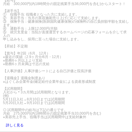
【給与】
月給 300,000円(内18時間分の固定残業手当36,000円を含む)からスタート！
【諸手当】
① 役職手当: 役職者となった方に支給します。
② 美容手当：当月の美容施術売り上げに応じて支給します。
③ 保険手当：健康保険(医師国民健康保険)の保険料の自己負担額半額を支給し
ます。
④ 通勤手当：上限12,000円/月額
⑤ 就労支度金：当院が直接運営するホームページの応募フォームを介して求
人の
申し込みをし、採用に至った場合に支給します。
【昇給】不定期
【賞与】年2回（6月、12月）
※最近の実績（2.9ヶ月分/6月・12月）
※勤務6ヶ月以上より支給
※勤務6ヶ月未満は寸志の支給
【人事評価】人事評価シートによる自己評価と院長評価
【退職金】退職金制度あり
※はぐくみ企業年金(確定給付企業年金)による資産形成制度
【試用期間】
入社から＊3カ月間は試用期間となります。
(例)
5月11日入社→8月10日までは試用期間
5月20日入社→9月10日までは試用期間
◎ 試用期間中の給与は下記の通りです。
月給 275,000円(内18時間分の固定残業手当33,000円を含む)
※美容売上手当、役職手当は試用期間中は支給対象外
詳しく見る