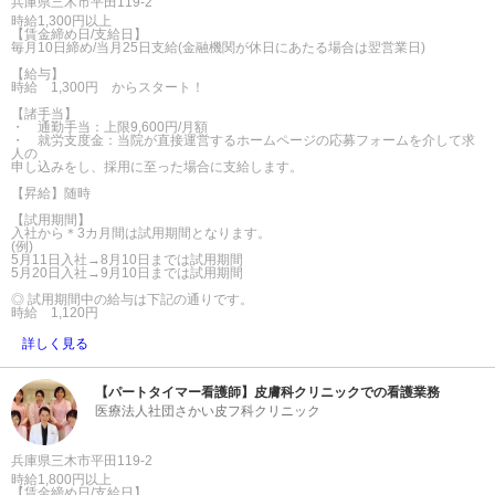
兵庫県三木市平田119-2
時給1,300円以上
【賃金締め日/支給日】
毎月10日締め/当月25日支給(金融機関が休日にあたる場合は翌営業日)
【給与】
時給 1,300円 からスタート！
【諸手当】
・ 通勤手当：上限9,600円/月額
・ 就労支度金：当院が直接運営するホームページの応募フォームを介して求
人の
申し込みをし、採用に至った場合に支給します。
【昇給】随時
【試用期間】
入社から＊3カ月間は試用期間となります。
(例)
5月11日入社→8月10日までは試用期間
5月20日入社→9月10日までは試用期間
◎ 試用期間中の給与は下記の通りです。
時給 1,120円
詳しく見る
【パートタイマー看護師】皮膚科クリニックでの看護業務
医療法人社団さかい皮フ科クリニック
兵庫県三木市平田119-2
時給1,800円以上
【賃金締め日/支給日】