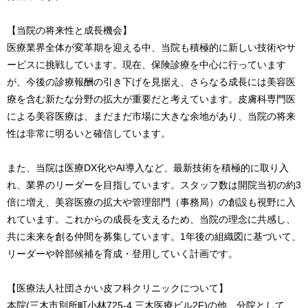
【当院の将来性と成長機会】
医療業界全体が変革期を迎える中、当院も積極的に新しい技術やサ
ービスに挑戦しています。現在、保険診療を中心に行っています
が、今後の診療報酬の引き下げを見据え、さらなる成長には美容医
療を含む新たな分野の拡大が重要だと考えています。皮膚科専門医
による美容医療は、まだまだ市場に大きな余地があり、当院の将来
性は非常に明るいと確信しています。
また、当院は医療DX化やAI導入など、最新技術を積極的に取り入
れ、業界のリーダーを目指しています。スタッフ数は開院当初の約3
倍に増え、美容医療の拡大や管理部門（事務局）の創設も視野に入
れています。これからの成長を支えるため、当院の理念に共感し、
共に未来を創る仲間を募集しています。1年後の組織図に基づいて、
リーダーや幹部候補を育成・登用していく計画です。
【医療法人社団さかい皮フ科クリニックについて】
本院(三木市別所町小林725-4 三木医療ビル2F)の他、分院として