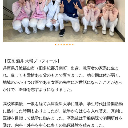
1
2
3
4
5
6
7
【院長 酒井 大輔プロフィール】
兵庫県丹波篠山市（旧多紀郡丹南町）出身。教育者の家系に生ま
れ、厳しくも愛情ある父のもとで育ちました。幼少期は体が弱く、
地域のかかりつけ医である女医の先生にお世話になったことがきっ
かけで、医師を志すようになりました。
高校卒業後、一浪を経て兵庫医科大学に進学。学生時代は音楽活動
に熱中した時期もありましたが、後半からは心を入れ替え、真剣に
医師を目指して勉学に励みました。卒業後は千船病院で初期研修を
受け、内科・外科を中心に多くの臨床経験を積みました。