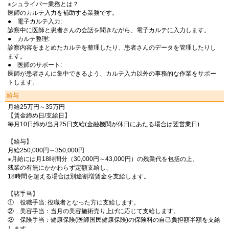
※シュライバー業務とは？
医師のカルテ入力を補助する業務です。
● 電子カルテ入力:
診察中に医師と患者さんの会話を聞きながら、電子カルテに入力します。
● カルテ整理:
診察内容をまとめたカルテを整理したり、患者さんのデータを管理したりし
ます。
● 医師のサポート:
医師が患者さんに集中できるよう、カルテ入力以外の事務的な作業をサポー
トします。
給与
月給25万円～35万円
【賃金締め日/支給日】
毎月10日締め/当月25日支給(金融機関が休日にあたる場合は翌営業日)
【給与】
月給250,000円～350,000円
※月給には月18時間分（30,000円～43,000円）の残業代を包括の上、
残業の有無にかかわらず定額支給し、
18時間を超える場合は別途割増賃金を支給します。
【諸手当】
① 役職手当: 役職者となった方に支給します。
② 美容手当：当月の美容施術売り上げに応じて支給します。
③ 保険手当：健康保険(医師国民健康保険)の保険料の自己負担額半額を支給
します。