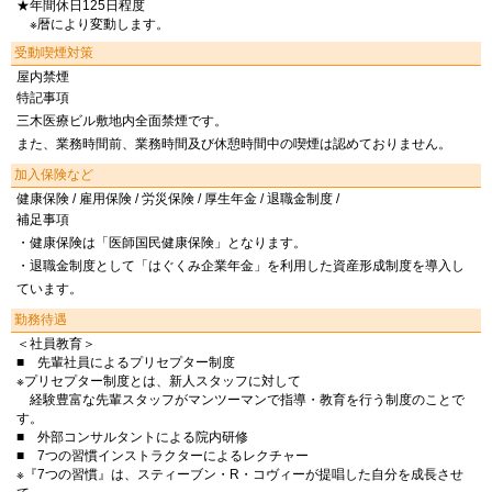
★年間休日125日程度
※暦により変動します。
受動喫煙対策
屋内禁煙
特記事項
三木医療ビル敷地内全面禁煙です。
また、業務時間前、業務時間及び休憩時間中の喫煙は認めておりません。
加入保険など
健康保険 / 雇用保険 / 労災保険 / 厚生年金 / 退職金制度 /
補足事項
・健康保険は「医師国民健康保険」となります。
・退職金制度として「はぐくみ企業年金」を利用した資産形成制度を導入し
ています。
勤務待遇
＜社員教育＞
■ 先輩社員によるプリセプター制度
※プリセプター制度とは、新人スタッフに対して
経験豊富な先輩スタッフがマンツーマンで指導・教育を行う制度のことで
す。
■ 外部コンサルタントによる院内研修
■ 7つの習慣インストラクターによるレクチャー
※『7つの習慣』は、スティーブン・R・コヴィーが提唱した自分を成長させ