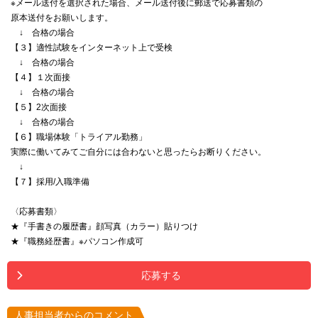
※メール送付を選択された場合、メール送付後に郵送で応募書類の
原本送付をお願いします。
↓ 合格の場合
【３】適性試験をインターネット上で受検
↓ 合格の場合
【４】１次面接
↓ 合格の場合
【５】2次面接
↓ 合格の場合
【６】職場体験「トライアル勤務」
実際に働いてみてご自分には合わないと思ったらお断りください。
↓
【７】採用/入職準備
〈応募書類〉
★『手書きの履歴書』顔写真（カラー）貼りつけ
★『職務経歴書』※パソコン作成可
応募する
人事担当者からのコメント