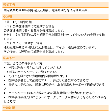
残業手当
固定残業時間18時間を超えた場合、超過時間分を法定通り支給。
交通費
上限 12,000円/月額
（１）公共交通機関にて通勤する場合
公共交通機関に要する費用を毎月支給します。
ただし、6カ月定期の1/6と通勤手当上限額を比較して少ない方の金額を支給
します。
（２）マイカー通勤する場合
通勤距離が片道2㎞以上に及ぶ場合は、マイカー通勤を認めています。
その場合、 10円/kmで通勤手当を支給します。
応募条件
下記、全ての条件を満たす方
● 当院の理念・考えに共感してくださる方
※当院のホームページをご覧ください。
● たばこを吸わない方(敷地内全面禁煙です。)
● 医療従事者として必要なマナー、身だしなみに対応できる方
● 電子カルテのため、簡単なPC操作、ある程度のキーボード操作ができる
方
● ホームページやSNS掲載のための写真提供にご協力いただける方
● 医療事務業務だけにとらわれず、クリニック全体がよくなるための仕事を
行える方
年齢制限