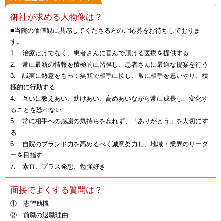
御社が求める人物像は？
■当院の価値観に共感してくださる方のご応募をお待ちしておりま
す。
1. 治療だけでなく、患者さんに喜んで頂ける医療を提供する
2. 常に最新の情報を積極的に習得し、患者さんに最適な提案を行う
3. 誠実に熱意をもって笑顔で相手に接し、常に相手を思いやり、積
極的に行動する
4. 互いに教えあい、助けあい、高めあいながら常に成長し、変化す
ることを恐れない
5. 常に相手への感謝の気持ちを忘れず、「ありがとう」を大切にす
る
6. 自院のブランド力を高めるべく誠意努力し、地域・業界のリーダ
ーを目指す
7. 素直、プラス発想、勉強好き
面接でよくする質問は？
① 志望動機
② 前職の退職理由