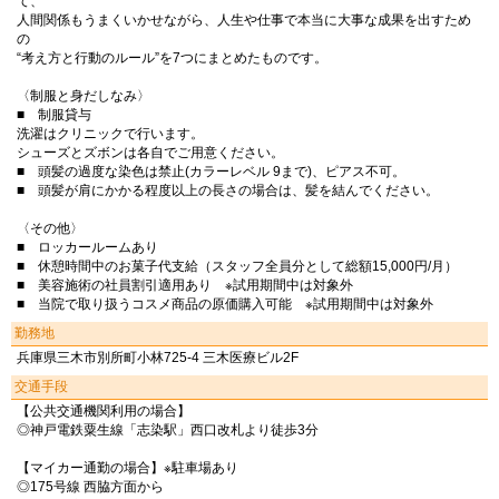
て、
人間関係もうまくいかせながら、人生や仕事で本当に大事な成果を出すため
の
“考え方と行動のルール”を7つにまとめたものです。
〈制服と身だしなみ〉
■ 制服貸与
洗濯はクリニックで行います。
シューズとズボンは各自でご用意ください。
■ 頭髪の過度な染色は禁止(カラーレベル 9まで)、ピアス不可。
■ 頭髪が肩にかかる程度以上の長さの場合は、髪を結んでください。
〈その他〉
■ ロッカールームあり
■ 休憩時間中のお菓子代支給（スタッフ全員分として総額15,000円/月）
■ 美容施術の社員割引適用あり ※試用期間中は対象外
■ 当院で取り扱うコスメ商品の原価購入可能 ※試用期間中は対象外
勤務地
兵庫県三木市別所町小林725-4 三木医療ビル2F
交通手段
【公共交通機関利用の場合】
◎神戸電鉄粟生線「志染駅」西口改札より徒歩3分
【マイカー通勤の場合】※駐車場あり
◎175号線 西脇方面から