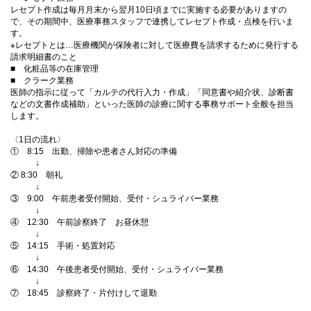
レセプト作成は毎月月末から翌月10日頃までに実施する必要がありますの
で、その期間中、医療事務スタッフで連携してレセプト作成・点検を行いま
す。
※レセプトとは…医療機関が保険者に対して医療費を請求するために発行する
請求明細書のこと
■ 化粧品等の在庫管理
■ クラーク業務
医師の指示に従って「カルテの代行入力・作成」「同意書や紹介状、診断書
などの文書作成補助」といった医師の診療に関する事務サポート全般を担当
します。
〈1日の流れ〉
① 8:15 出勤、掃除や患者さん対応の準備
↓
② 8:30 朝礼
↓
③ 9:00 午前患者受付開始、受付・シュライバー業務
↓
④ 12:30 午前診察終了 お昼休憩
↓
⑤ 14:15 手術・処置対応
↓
⑥ 14:30 午後患者受付開始、受付・シュライバー業務
↓
⑦ 18:45 診察終了・片付けして退勤