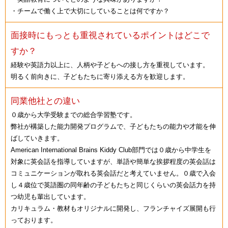
・チームで働く上で大切にしていることは何ですか？
面接時にもっとも重視されているポイントはどこで
すか？
経験や英語力以上に、人柄や子どもへの接し方を重視しています。
明るく前向きに、子どもたちに寄り添える方を歓迎します。
同業他社との違い
０歳から大学受験までの総合学習塾です。
弊社が構築した能力開発プログラムで、子どもたちの能力や才能を伸
ばしていきます。
American International Brains Kiddy Club部門では０歳から中学生を
対象に英会話を指導していますが、単語や簡単な挨拶程度の英会話は
コミュニケーションが取れる英会話だと考えていません。０歳で入会
し４歳位で英語圏の同年齢の子どもたちと同じくらいの英会話力を持
つ幼児も輩出しています。
カリキュラム・教材もオリジナルに開発し、フランチャイズ展開も行
っております。