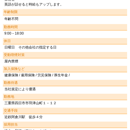
英語が話せると時給もアップします。
年齢制限
年齢不問
勤務時間
9:00－18:00
休日
日曜日 その他会社の指定する日
受動喫煙対策
屋内禁煙
加入保険など
健康保険 / 雇用保険 / 労災保険 / 厚生年金 /
勤務待遇
当社規定により優遇
勤務地
三重県四日市市羽津山町１－１２
交通手段
近鉄阿倉川駅 徒歩４分
採用担当