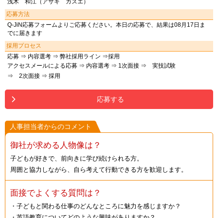
浅木 和江（アサキ カズエ）
応募方法
Q-JiN応募フォームよりご応募ください。本日の応募で、結果は08月17日ま
でに届きます
採用プロセス
応募 ⇒ 内容選考 ⇒ 弊社採用ライン ⇒採用
アクセスメールによる応募 ⇒ 内容選考 ⇒ 1次面接 ⇒ 実技試験
⇒ 2次面接 ⇒ 採用
応募する
人事担当者からのコメント
御社が求める人物像は？
子どもが好きで、前向きに学び続けられる方。
周囲と協力しながら、自ら考えて行動できる方を歓迎します。
面接でよくする質問は？
・子どもと関わる仕事のどんなところに魅力を感じますか？
・英語教育についてどのような興味がありますか？