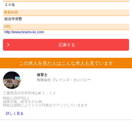
２０名
事業内容
総合学習塾
URL
http://www.brains-kc.com
応募する
この求人を見た人はこんな求人も見ています
保育士
有限会社 ブレインズ・カンパニー
三重県四日市市羽津山町１－１２
時給1,250円以上
成果主義 給与モデル例
時給は成果により１００円単位でアップしていきます
詳しく見る