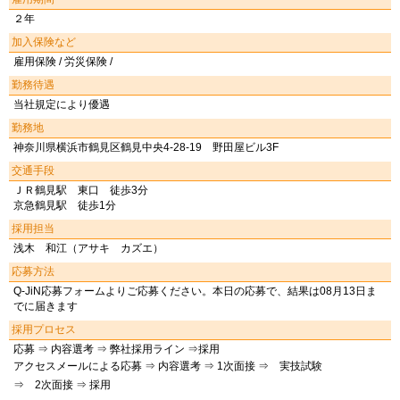
２年
加入保険など
雇用保険 / 労災保険 /
勤務待遇
当社規定により優遇
勤務地
神奈川県横浜市鶴見区鶴見中央4-28-19 野田屋ビル3F
交通手段
ＪＲ鶴見駅 東口 徒歩3分
京急鶴見駅 徒歩1分
採用担当
浅木 和江（アサキ カズエ）
応募方法
Q-JiN応募フォームよりご応募ください。本日の応募で、結果は08月13日ま
でに届きます
採用プロセス
応募 ⇒ 内容選考 ⇒ 弊社採用ライン ⇒採用
アクセスメールによる応募 ⇒ 内容選考 ⇒ 1次面接 ⇒ 実技試験
⇒ 2次面接 ⇒ 採用