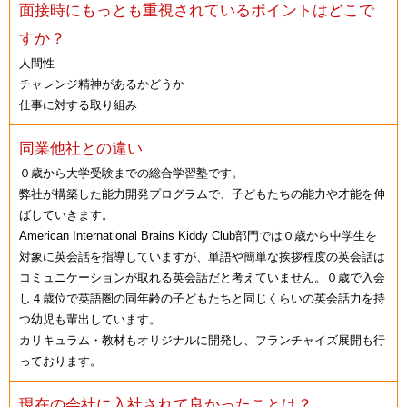
面接時にもっとも重視されているポイントはどこで
すか？
人間性
チャレンジ精神があるかどうか
仕事に対する取り組み
同業他社との違い
０歳から大学受験までの総合学習塾です。
弊社が構築した能力開発プログラムで、子どもたちの能力や才能を伸
ばしていきます。
American International Brains Kiddy Club部門では０歳から中学生を
対象に英会話を指導していますが、単語や簡単な挨拶程度の英会話は
コミュニケーションが取れる英会話だと考えていません。０歳で入会
し４歳位で英語圏の同年齢の子どもたちと同じくらいの英会話力を持
つ幼児も輩出しています。
カリキュラム・教材もオリジナルに開発し、フランチャイズ展開も行
っております。
現在の会社に入社されて良かったことは？