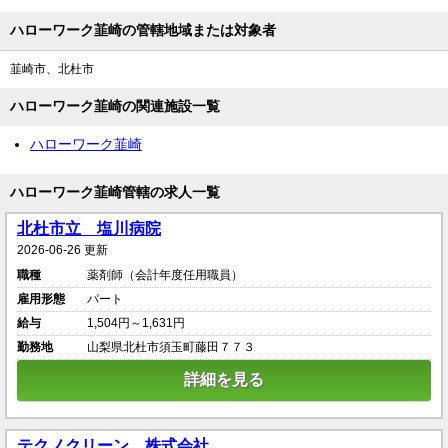
ハローワーク韮崎の管轄地域または対象者
韮崎市、北杜市
ハローワーク韮崎の関連施設一覧
ハローワーク韮崎
ハローワーク韮崎管轄の求人一覧
北杜市立 塩川病院
2026-06-26 更新
職種
薬剤師（会計年度任用職員）
雇用形態
パート
給与
1,504円～1,631円
勤務地
山梨県北杜市須玉町藤田７７３
詳細を見る
テクノクリーン 株式会社