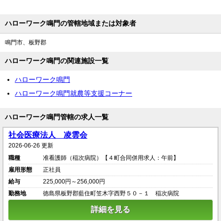
ハローワーク鳴門の管轄地域または対象者
鳴門市、板野郡
ハローワーク鳴門の関連施設一覧
ハローワーク鳴門
ハローワーク鳴門就農等支援コーナー
ハローワーク鳴門管轄の求人一覧
社会医療法人 凌雲会
2026-06-26 更新
職種
准看護師（稲次病院）【４町合同併用求人：午前】
雇用形態
正社員
給与
225,000円～256,000円
勤務地
徳島県板野郡藍住町笠木字西野５０－１ 稲次病院
詳細を見る