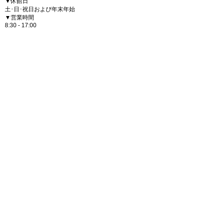
▼休館日
土･日･祝日および年末年始
▼営業時間
8:30 - 17:00