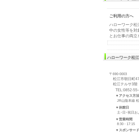
ご利用の方へ
ハローワーク松
中の女性等を対
とお仕事の両立
ハローワーク松
〒690-0003
松江市朝日町478
松江テルサ3階
TEL:0852-55
▼アクセス方
JR山陰本線 
▼休館日
土･日･祝日
▼営業時間
8:30 - 17:15
▼スポンサー