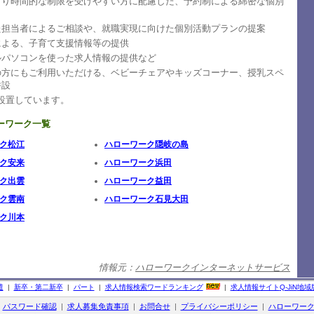
より時間的な制限を受けやすい方に配慮した、予約制による綿密な個別
た担当者によるご相談や、就職実現に向けた個別活動プランの提案
による、子育て支援情報等の提供
ルパソコンを使った求人情報の提供など
の方にもご利用いただける、ベビーチェアやキッズコーナー、授乳スペ
併設
設置しています。
ーワーク一覧
ク松江
ハローワーク隠岐の島
ク安来
ハローワーク浜田
ク出雲
ハローワーク益田
ク雲南
ハローワーク石見大田
ク川本
情報元：
ハローワークインターネットサービス
遣
|
新卒・第二新卒
|
パート
|
求人情報検索ワードランキング
|
求人情報サイト
Q-JiN
地域
|
パスワード確認
|
求人募集免責事項
|
お問合せ
|
プライバシーポリシー
|
ハローワー