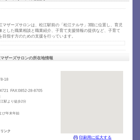
江マザーズサロンは、松江駅前の「松江テルサ」3階に位置し、育児
象とした職業相談と職業紹介、子育て支援情報の提供など、子育て
を目指す方のための支援を行っています。
江マザーズサロンの所在地情報
-18
-4721 FAX:0852-28-8705
法
松江駅より徒歩2分
および年末年始
ドリンク
印刷用に拡大する