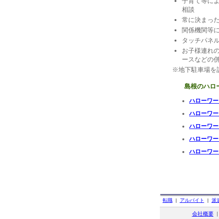
子育て等に
相談
常に決まっ
関係機関等
タッチパネ
お子様連れ
ースなどの
※地下駐車場を
島根のハロ
ハローワー
ハローワー
ハローワー
ハローワー
ハローワー
転職
|
アルバイト
|
派
会社概要