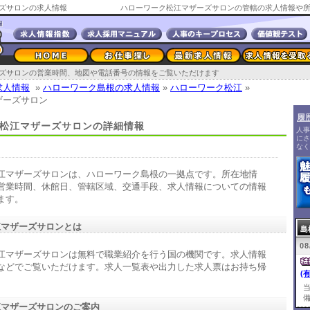
ズサロンの求人情報
ズサロンの営業時間、地図や電話番号の情報をご覧いただけます
求人情報
»
ハローワーク島根の求人情報
»
ハローワーク松江
»
ザーズサロン
履
松江マザーズサロンの詳細情報
人事
にさ
なく
江マザーズサロンは、ハローワーク島根の一拠点です。所在地情
営業時間、休館日、管轄区域、交通手段、求人情報についての情報
ます。
江マザーズサロンとは
島
08
江マザーズサロンは無料で職業紹介を行う国の機関です。求人情報
などでご覧いただけます。求人一覧表や出力した求人票はお持ち帰
(
。
備
江マザーズサロンのご案内