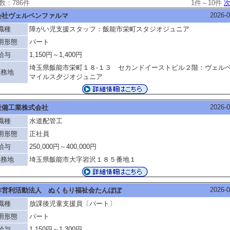
数：786件
1件～10件
次
2026-0
会社ヴェルペンファルマ
職種
障がい児支援スタッフ：飯能市栄町スタジオジュニア
用形態
パート
給与
1,150円～1,400円
埼玉県飯能市栄町１８‐１３ セカンドイーストビル２階：ヴェル
勤務地
マイルス夕ジオジュニア
2026-0
設備工業株式会社
職種
水道配管工
用形態
正社員
給与
250,000円～400,000円
勤務地
埼玉県飯能市大字岩沢１８５番地１
2026-0
非営利活動法人 ぬくもり福祉会たんぽぽ
職種
放課後児童支援員〔パート〕
用形態
パート
給与
1,150円～1,300円