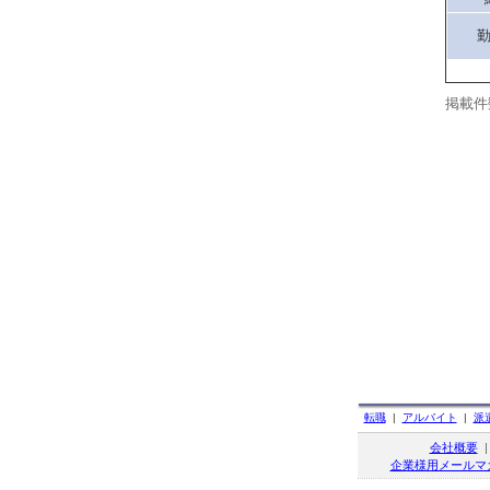
掲載件
転職
|
アルバイト
|
派
会社概要
企業様用メールマ