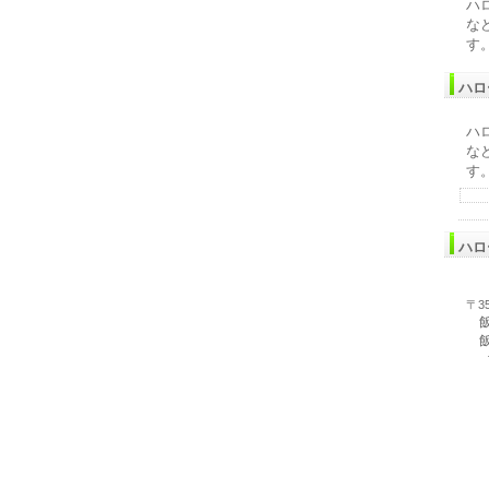
ハ
な
す
ハロ
ハ
な
す
ハロ
〒35