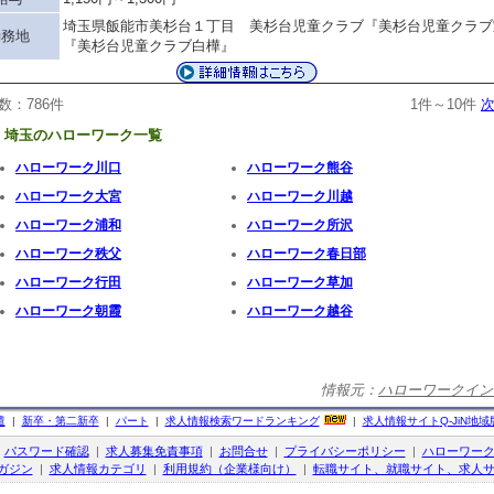
埼玉県飯能市美杉台１丁目 美杉台児童クラブ『美杉台児童クラブ
勤務地
『美杉台児童クラブ白樺』
数：786件
1件～10件
次
埼玉のハローワーク一覧
ハローワーク川口
ハローワーク熊谷
ハローワーク大宮
ハローワーク川越
ハローワーク浦和
ハローワーク所沢
ハローワーク秩父
ハローワーク春日部
ハローワーク行田
ハローワーク草加
ハローワーク朝霞
ハローワーク越谷
情報元：
ハローワークイン
遣
|
新卒・第二新卒
|
パート
|
求人情報検索ワードランキング
|
求人情報サイト
Q-JiN
地域
|
パスワード確認
|
求人募集免責事項
|
お問合せ
|
プライバシーポリシー
|
ハローワー
ガジン
|
求人情報カテゴリ
|
利用規約（企業様向け）
|
転職サイト、就職サイト、求人サ