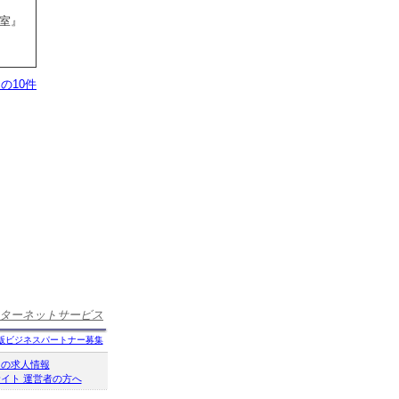
室』
の10件
ターネットサービス
版ビジネスパートナー募集
クの求人情報
イト 運営者の方へ