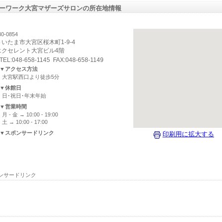
ーワーク大宮マザーズサロンの所在地情報
0-0854
さいたま市大宮区桜木町1-9-4
エクセレント大宮ビル4階
TEL:048-658-1145 FAX:048-658-1149
▼アクセス方法
大宮駅西口より徒歩5分
▼休館日
日･祝日･年末年始
▼営業時間
月 - 金 → 10:00 - 19:00
土 → 10:00 - 17:00
▼スポンサードリンク
印刷用に拡大する
ンサードリンク