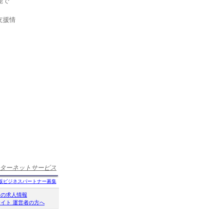
能で
支援情
ターネットサービス
版ビジネスパートナー募集
クの求人情報
イト 運営者の方へ