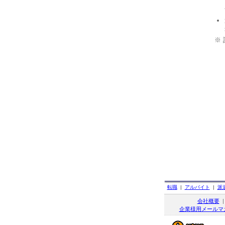
※
転職
|
アルバイト
|
派
会社概要
企業様用メールマ