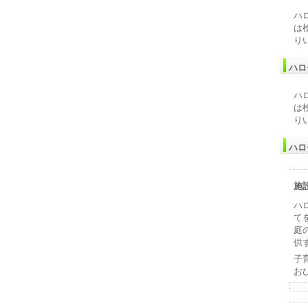
ハ
は
り
ハロ
ハ
は
り
ハロ
施
ハ
て
庭
供
子
お