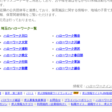
たキッズコーナーをご用意しており、お子様を遊ばせながらの求職活動も可
す。
近隣の公共団体等と連携しており、保育施設に関する情報や、地域の子育て
報、保育関連情報をご覧いただけます。
 託児は行っておりません。
埼玉のハローワーク一覧
ハローワーク川口
ハローワーク熊谷
ハローワーク大宮
ハローワーク川越
ハローワーク浦和
ハローワーク所沢
ハローワーク秩父
ハローワーク春日部
ハローワーク行田
ハローワーク草加
ハローワーク朝霞
ハローワーク越谷
情報元：
ハローワークイン
遣
|
新卒・第二新卒
|
パート
|
求人情報検索ワードランキング
|
求人情報サイト
Q-JiN
地域
|
パスワード確認
|
求人募集免責事項
|
お問合せ
|
プライバシーポリシー
|
ハローワー
ガジン
|
求人情報カテゴリ
|
利用規約（企業様向け）
|
転職サイト、就職サイト、求人サ