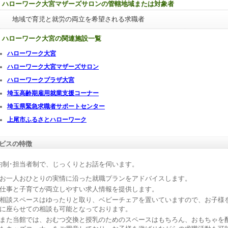
ハローワーク大宮マザーズサロンの管轄地域または対象者
地域で育児と就労の両立を希望される求職者
ハローワーク大宮の関連施設一覧
ハローワーク大宮
ハローワーク大宮マザーズサロン
ハローワークプラザ大宮
埼玉高齢期雇用就業支援コーナー
埼玉県緊急求職者サポートセンター
上尾市ふるさとハローワーク
ビスの特徴
約制･担当者制で、じっくりとお話を伺います。
お一人おひとりの実情に沿った就職プランをアドバイスします。
仕事と子育てが両立しやすい求人情報を提供します。
相談スペースはゆったりと取り、ベビーチェアを置いていますので、お子様
に座らせての相談も可能となっております。
また当館では、おむつ交換と授乳のためのスペースはもちろん、おもちゃを