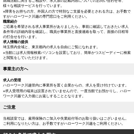
就職活動に関するご相談や、求人票の記載内容についてのお問い合わせ等、
様々な相談サービスを行っています。
※障害をお持ちの方、外国人の方で特別なご支援を必要とされる方は、お手数で
すがハローワーク川越の専門窓口をご利用ください。
職業紹介
ご応募を希望される求人事業所がありましたら、事前に確認しておきたい求人
条件等の詳細内容を確認し、職員が事業所と直接連絡を取って、面接の日程等
の打合せを行います。
求人情報の提供
埼玉県内全域と、東京都内の求人を自由にご覧になれます。
※当館には求人情報検索パソコンを設置しており、簡単かつスピーディーに検索
と閲覧をしていただけます。
事業主の方へ
求人の受理
ハローワーク川越管内に事業所を置く企業からの、求人を受け付けています。
※求人受理用の端末は設置されていませんので、一度当館でお預かりし、ハロー
ワーク川越で入力後にお返しすることとなります。
ご注意
当相談室では、雇用保険のご加入や失業給付等のお取り扱いはございません。
ご利用になりたい方は、お手数ですがハローワーク川越をご利用ください。