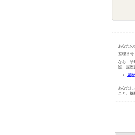
あなたの
整理番号【
なお、診
際、履歴
履歴
あなたに
こと、採