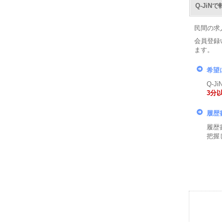
Q-Ji
民間の求
会員登録
ます。
希望
Q-
3分
履歴
履歴
把握