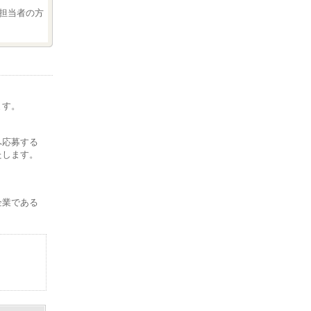
担当者の方
ます。
。
へ応募する
たします。
企業である