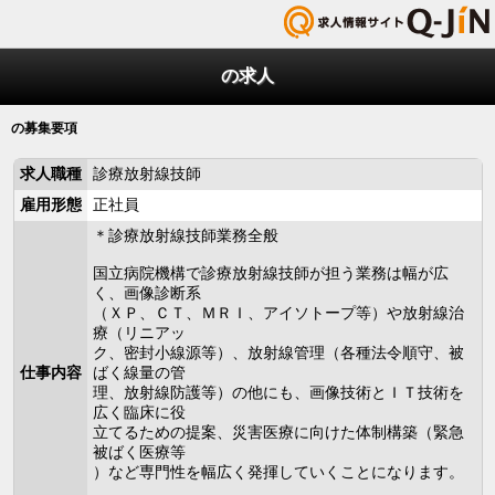
の求人
の募集要項
求人職種
診療放射線技師
雇用形態
正社員
＊診療放射線技師業務全般
国立病院機構で診療放射線技師が担う業務は幅が広
く、画像診断系
（ＸＰ、ＣＴ、ＭＲＩ、アイソトープ等）や放射線治
療（リニアッ
ク、密封小線源等）、放射線管理（各種法令順守、被
仕事内容
ばく線量の管
理、放射線防護等）の他にも、画像技術とＩＴ技術を
広く臨床に役
立てるための提案、災害医療に向けた体制構築（緊急
被ばく医療等
）など専門性を幅広く発揮していくことになります。