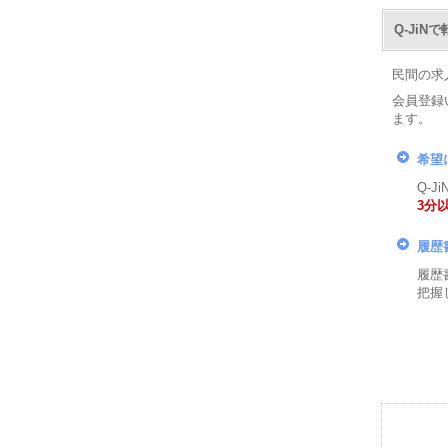
Q-Ji
民間の求
会員登録
ます。
希望
Q-
3分
履歴
履歴
把握