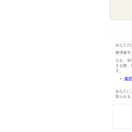
あなたの
整理番号【
なお、栄
する際、
す。
履歴
あなたに
取られる