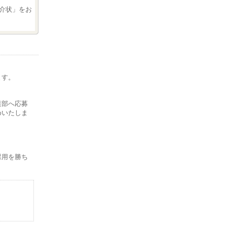
介状」をお
ます。
。
業部へ応募
めいたしま
採用を勝ち