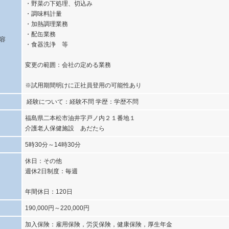
・野菜の下処理、切込み
・調味料計量
・加熱調理業務
・配缶業務
容
・食器洗浄 等
変更の範囲：会社の定める業務
※試用期間明けに正社員登用の可能性あり
経験について：経験不問 学歴：学歴不問
福島県二本松市油井字戸ノ内２１番地１
介護老人保健施設 あだたら
5時30分～14時30分
休日：その他
週休2日制度：毎週
年間休日：120日
190,000円～220,000円
加入保険：雇用保険，労災保険，健康保険，厚生年金