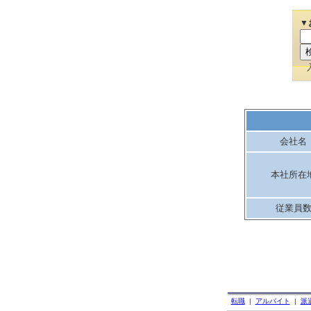
▼
会社名
本社所在
従業員
転職
|
アルバイト
|
派