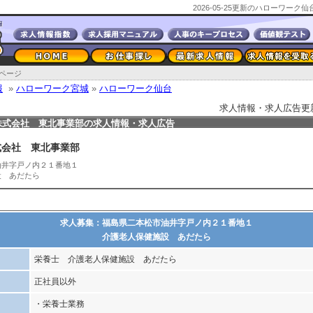
2026-05-25更新のハローワー
ページ
報
»
ハローワーク宮城
»
ハローワーク仙台
求人情報・求人広告更新日2
株式会社 東北事業部の求人情報・求人広告
式会社 東北事業部
油井字戸ノ内２１番地１
設 あだたら
求人募集：福島県二本松市油井字戸ノ内２１番地１
介護老人保健施設 あだたら
栄養士 介護老人保健施設 あだたら
正社員以外
・栄養士業務