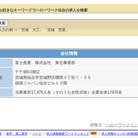
お好きなキーワードでハローワーク仙台の求人を検索
入力の例 ⇒「宮城 大工」「宮城 営業」
会社情報
富士産業 株式会社 東北事業部
〒〒983-0852
地
宮城県仙台市宮城野区榴岡３丁目７－３５
損保ジャパン仙台ビル１０階
数
当事業所17,476人名（そのうち女性10名）企業全体17476名
情報元：
ハローワークイン
遣
|
新卒・第二新卒
|
パート
|
求人情報検索ワードランキング
|
求人情報サイト
Q-JiN
地域