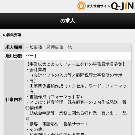
の求人
の募集要項
求人職種
一般事務、経理事務、他
雇用形態
パート
【事業拡大によるリフォーム会社の事務員増員募集】
・会計業務
（会計ソフトの入力等／顧問税理士事務所のサポー
ト有）
・工事関係書類作成（エクセル、ワード、フォーマッ
ト有）
・書類作成（フォーマット有）
仕事内容
・ＰＣにて顧客管理、既存顧客へのＤＭ作成発送、販
促物作成
・助成金申請等・業務に関わる軽作業、買い出し、配
達
・接客、電話応対、営業サポート
・その他。
変更範囲：会社の定める業務