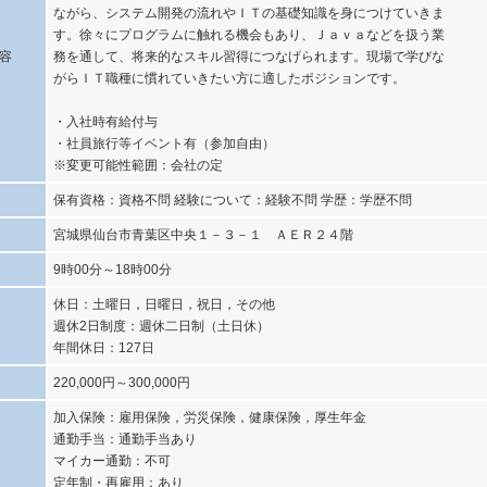
ながら、システム開発の流れやＩＴの基礎知識を身につけていきま
す。徐々にプログラムに触れる機会もあり、Ｊａｖａなどを扱う業
容
務を通して、将来的なスキル習得につなげられます。現場で学びな
がらＩＴ職種に慣れていきたい方に適したポジションです。
・入社時有給付与
・社員旅行等イベント有（参加自由）
※変更可能性範囲：会社の定
保有資格：資格不問 経験について：経験不問 学歴：学歴不問
宮城県仙台市青葉区中央１－３－１ ＡＥＲ２４階
9時00分～18時00分
休日：土曜日，日曜日，祝日，その他
週休2日制度：週休二日制（土日休）
年間休日：127日
220,000円～300,000円
加入保険：雇用保険，労災保険，健康保険，厚生年金
通勤手当：通勤手当あり
マイカー通勤：不可
定年制・再雇用：あり