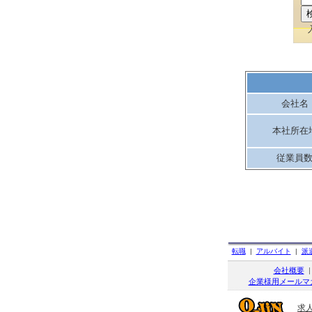
会社名
本社所在
従業員
転職
|
アルバイト
|
派
会社概要
企業様用メールマ
求