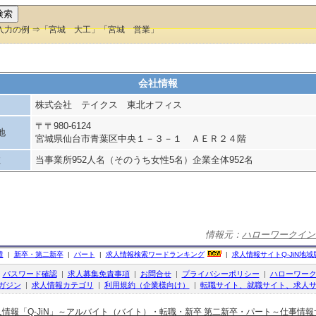
入力の例 ⇒「宮城 大工」「宮城 営業」
会社情報
株式会社 テイクス 東北オフィス
〒〒980-6124
地
宮城県仙台市青葉区中央１－３－１ ＡＥＲ２４階
数
当事業所952人名（そのうち女性5名）企業全体952名
情報元：
ハローワークイン
遣
|
新卒・第二新卒
|
パート
|
求人情報検索ワードランキング
|
求人情報サイト
Q-JiN
地域
|
パスワード確認
|
求人募集免責事項
|
お問合せ
|
プライバシーポリシー
|
ハローワー
ガジン
|
求人情報カテゴリ
|
利用規約（企業様向け）
|
転職サイト、就職サイト、求人サ
人情報「Q-JiN」～アルバイト（バイト）・転職・新卒 第二新卒・パート～仕事情報