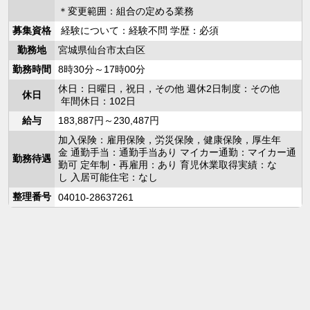
＊変更範囲：組合の定める業務
募集資格
経験について：経験不問 学歴：必須
勤務地
宮城県仙台市太白区
勤務時間
8時30分～17時00分
休日：日曜日，祝日，その他 週休2日制度：その他
休日
年間休日：102日
給与
183,887円～230,487円
加入保険：雇用保険，労災保険，健康保険，厚生年
金 通勤手当：通勤手当あり マイカー通勤：マイカー通
勤務待遇
勤可 定年制・再雇用：あり 育児休業取得実績：な
し 入居可能住宅：なし
整理番号
04010-28637261