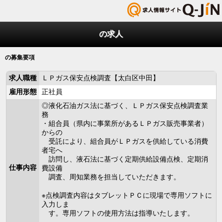
の求人
の募集要項
求人職種
ＬＰガス保安点検調査【太白区中田】
雇用形態
正社員
◎液化石油ガス法に基づく、ＬＰガス保安点検調査業
務
・組合員（県内に事業所があるＬＰガス販売事業者）
からの
受託により、組合員がＬＰガスを供給している消費
者宅へ
訪問し、液石法に基づく定期供給設備点検、定期消
仕事内容
費設備
調査、周知業務を担当していただきます。
※点検調査内容はタブレットＰＣに現場で専用ソフトに
入力しま
す。専用ソフトの使用方法は指導いたします。