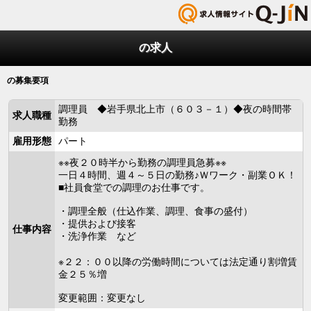
の求人
の募集要項
調理員 ◆岩手県北上市（６０３－１）◆夜の時間帯
求人職種
勤務
雇用形態
パート
※※夜２０時半から勤務の調理員急募※※
一日４時間、週４～５日の勤務♪Ｗワーク・副業ＯＫ！
■社員食堂での調理のお仕事です。
・調理全般（仕込作業、調理、食事の盛付）
・提供および接客
仕事内容
・洗浄作業 など
※２２：００以降の労働時間については法定通り割増賃
金２５％増
変更範囲：変更なし