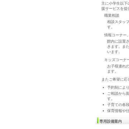
主に小学生以下
援サービスを提
職業相談
相談スタッ
す。
情報コーナー
館内に設置
きます。ま
います。
キッズコーナ
お子様連れ
ます。
またご希望に応
予約制によ
ご相談から
す。
子育ての各
保育情報や
専用設備案内