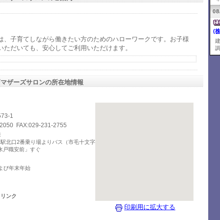
08
(
は、子育てしながら働きたい方のためのハローワークです。お子様
いただいても、安心してご利用いただけます。
調
戸マザーズサロンの所在地情報
3-1
-2050 FAX:029-231-2755
法
水戸駅北口2番乗り場よりバス（市毛十文字
水戸職安前」すぐ
および年末年始
ドリンク
印刷用に拡大する