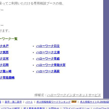
座ってご利用いただける専用相談ブースの他、
アー
ト
ナー
けます。
ーワーク一覧
ク水戸
ハローワーク日立
ク筑西
ハローワーク土浦
ク古河
ハローワーク常総
ク石岡
ハローワーク常陸大宮
ク龍ヶ崎
ハローワーク高萩
ク常陸鹿嶋
情報元：
ハローワークインターネットサービス
遣
|
新卒・第二新卒
|
パート
|
求人情報検索ワードランキング
|
求人情報サイト
Q-JiN
地域
|
パスワード確認
|
求人募集免責事項
|
お問合せ
|
プライバシーポリシー
|
ハローワー