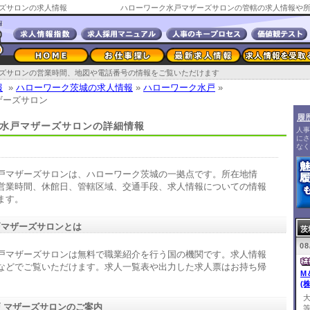
ズサロンの求人情報
ズサロンの営業時間、地図や電話番号の情報をご覧いただけます
報
»
ハローワーク茨城の求人情報
»
ハローワーク水戸
»
ザーズサロン
履
水戸マザーズサロンの詳細情報
人事
にさ
なく
戸マザーズサロンは、ハローワーク茨城の一拠点です。所在地情
営業時間、休館日、管轄区域、交通手段、求人情報についての情報
ます。
戸マザーズサロンとは
茨
08
戸マザーズサロンは無料で職業紹介を行う国の機関です。求人情報
などでご覧いただけます。求人一覧表や出力した求人票はお持ち帰
M
。
(株
 マザーズサロンのご案内
等