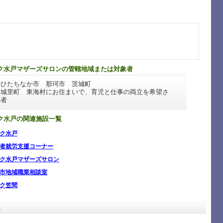
ク水戸マザーズサロンの管轄地域または対象者
 ひたちなか市 那珂市 茨城町
 城里町 東海村にお住まいで、育児と仕事の両立を希望さ
職者
ク水戸の関連施設一覧
ク水戸
者就労支援コーナー
ク水戸マザーズサロン
市地域職業相談室
ク笠間
容