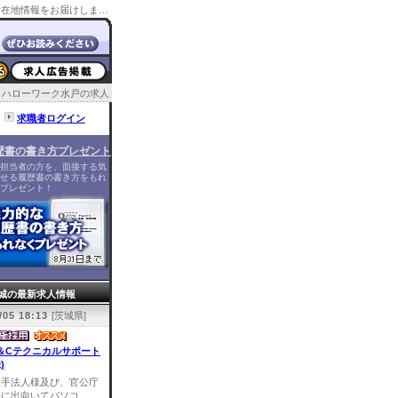
ハローワーク水戸マザーズサロンの管轄の求人情報や所在地情報をお届けします。またその他の茨城のハローワーク情報もお届け。
ハローワーク水戸の求人
求職者ログイン
歴書の書き方プレゼント
担当者の方を、面接する気
せる履歴書の書き方をもれ
プレゼント！
城の最新求人情報
/05 18:13
[茨城県]
＆Cテクニカルサポート
)
大手法人様及び、官公庁
に出向いてパソコ...