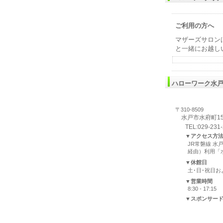
ご利用の方へ
マザーズサロン
と一緒にお越し
ハローワーク水
〒310-8509
水戸市水府町157
TEL:029-231
▼アクセス方
JR常磐線 
経由）利用「
▼休館日
土･日･祝日
▼営業時間
8:30 - 17:15
▼スポンサー