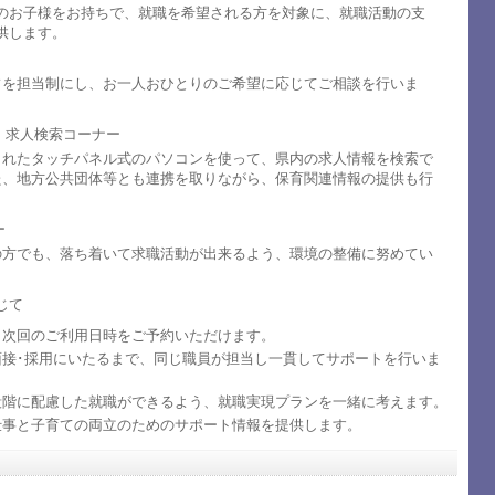
のお子様をお持ちで、就職を希望される方を対象に、就職活動の支
供します。
フを担当制にし、お一人おひとりのご希望に応じてご相談を行いま
、求人検索コーナー
されたタッチパネル式のパソコンを使って、県内の求人情報を検索で
た、地方公共団体等とも連携を取りながら、保育関連情報の提供も行
ー
の方でも、落ち着いて求職活動が出来るよう、環境の整備に努めてい
じて
り次回のご利用日時をご予約いただけます。
面接･採用にいたるまで、同じ職員が担当し一貫してサポートを行いま
段階に配慮した就職ができるよう、就職実現プランを一緒に考えます。
仕事と子育ての両立のためのサポート情報を提供します。