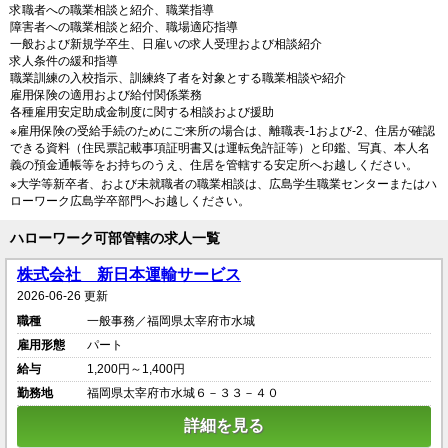
求職者への職業相談と紹介、職業指導
障害者への職業相談と紹介、職場適応指導
一般および新規学卒生、日雇いの求人受理および相談紹介
求人条件の緩和指導
職業訓練の入校指示、訓練終了者を対象とする職業相談や紹介
雇用保険の適用および給付関係業務
各種雇用安定助成金制度に関する相談および援助
※雇用保険の受給手続のためにご来所の場合は、離職表-1および-2、住居が確認
できる資料（住民票記載事項証明書又は運転免許証等）と印鑑、写真、本人名
義の預金通帳等をお持ちのうえ、住居を管轄する安定所へお越しください。
※大学等新卒者、および未就職者の職業相談は、広島学生職業センターまたはハ
ローワーク広島学卒部門へお越しください。
ハローワーク可部管轄の求人一覧
株式会社 新日本運輸サービス
2026-06-26 更新
職種
一般事務／福岡県太宰府市水城
雇用形態
パート
給与
1,200円～1,400円
勤務地
福岡県太宰府市水城６－３３－４０
詳細を見る