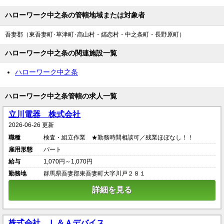
ハローワーク中之条の管轄地域または対象者
吾妻郡（東吾妻町･草津町･高山村・嬬恋村・中之条町・長野原町）
ハローワーク中之条の関連施設一覧
ハローワーク中之条
ハローワーク中之条管轄の求人一覧
立川電器 株式会社
2026-06-26 更新
職種
検査・組立作業 ★勤務時間相談可／残業ほぼなし！！
雇用形態
パート
給与
1,070円～1,070円
勤務地
群馬県吾妻郡東吾妻町大字川戸２８１
詳細を見る
株式会社 Ｌ＆Ａデバイス