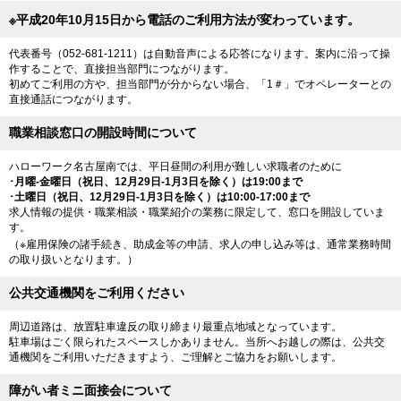
※平成20年10月15日から電話のご利用方法が変わっています。
代表番号（052-681-1211）は自動音声による応答になります。案内に沿って操
作することで、直接担当部門につながります。
初めてご利用の方や、担当部門が分からない場合、「1＃」でオペレーターとの
直接通話につながります。
職業相談窓口の開設時間について
ハローワーク名古屋南では、平日昼間の利用が難しい求職者のために
･月曜-金曜日（祝日、12月29日-1月3日を除く）は19:00まで
･土曜日（祝日、12月29日-1月3日を除く）は10:00-17:00まで
求人情報の提供・職業相談・職業紹介の業務に限定して、窓口を開設していま
す。
（※雇用保険の諸手続き、助成金等の申請、求人の申し込み等は、通常業務時間
の取り扱いとなります。）
公共交通機関をご利用ください
周辺道路は、放置駐車違反の取り締まり最重点地域となっています。
駐車場はごく限られたスペースしかありません。当所へお越しの際は、公共交
通機関をご利用いただきますよう、ご理解とご協力をお願いします。
障がい者ミニ面接会について