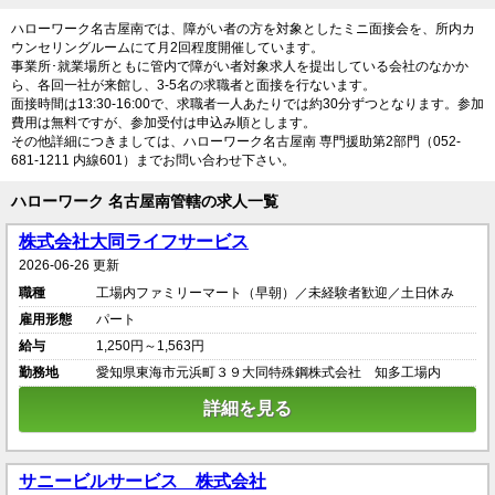
ハローワーク名古屋南では、障がい者の方を対象としたミニ面接会を、所内カ
ウンセリングルームにて月2回程度開催しています。
事業所･就業場所ともに管内で障がい者対象求人を提出している会社のなかか
ら、各回一社が来館し、3-5名の求職者と面接を行ないます。
面接時間は13:30-16:00で、求職者一人あたりでは約30分ずつとなります。参加
費用は無料ですが、参加受付は申込み順とします。
その他詳細につきましては、ハローワーク名古屋南 専門援助第2部門（052-
681-1211 内線601）までお問い合わせ下さい。
ハローワーク 名古屋南管轄の求人一覧
株式会社大同ライフサービス
2026-06-26 更新
職種
工場内ファミリーマート（早朝）／未経験者歓迎／土日休み
雇用形態
パート
給与
1,250円～1,563円
勤務地
愛知県東海市元浜町３９大同特殊鋼株式会社 知多工場内
詳細を見る
サニービルサービス 株式会社