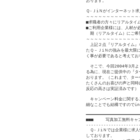
おります。

Ｑ-ＪiＮがインターネット求
～～～～～～～～～～～～～
■求職者の方々にリアルタイ
■ご利用企業様には、人材が
　期（リアルタイム）にご希
～～～～～～～～～～～～～
　上記２点『リアルタイム』
たＱ－ＪiＮの強みを最大限
く事が必要であると考えており
　そこで、今回2004年3月
る為に、現在ご提供中の『タ
おります。（これまで、ター
たくさんのお喜びの声と同時
反応の高さは実証済みです）

　キャンペーン料金に関する
細なことでも結構ですのでinfo
━━━━━━━━━━━━━━━━━━━━━━
■■■　　　写真加工無料キャ
----------------------
　Ｑ-ＪiＮでは企業様に求人
しております。
