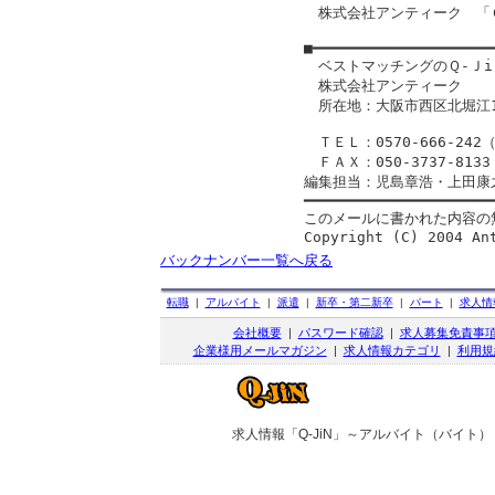
　株式会社アンティーク　「Ｑ
■━━━━━━━━━━━━━━━━━━━━━
　ベストマッチングのＱ-ＪiＮ
　株式会社アンティーク

　所在地：大阪市西区北堀江1-
　ＴＥＬ：0570-666-242（A
　ＦＡＸ：050-3737-8133
編集担当：児島章浩・上田康之
━━━━━━━━━━━━━━━━━━━━━━
このメールに書かれた内容の
Copyright (C) 2004 An
バックナンバー一覧へ戻る
転職
|
アルバイト
|
派遣
|
新卒・第二新卒
|
パート
|
求人情
会社概要
|
パスワード確認
|
求人募集免責事
企業様用メールマガジン
|
求人情報カテゴリ
|
利用規
求人情報「Q-JiN」～アルバイト（バイト