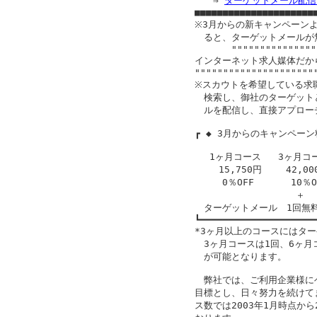
　　⇒ 
ターゲットメール配信
■■■■■■■■■■■■■■■■■■■■■■
※3月からの新キャンペーンよ
　ると、ターゲットメールが
　　　　""""""""""""""""
インターネット求人媒体だか
""""""""""""""""""""""
※スカウトを希望している求
　検索し、御社のターゲット
　ルを配信し、直接アプロー
┏ ◆ 3月からのキャンペーン料金
　 1ヶ月コース   3ヶ月コー
　　 15,750円　　 42,00
　　　0％OFF　　　　10％OF
　　　　　　　　　　　＋　　
　ターゲットメール　1回無料
┗━━━━━━━━━━━━━━━━━━━━━
*3ヶ月以上のコースにはター
　3ヶ月コースは1回、6ヶ月
　が可能となります。

　弊社では、ご利用企業様に
目標とし、日々努力を続けて
ス数では2003年1月時点から