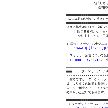
　　　　　　　　 お試しキャ
　　　　　　　　　１週間掲載　
　　　　　　　　　　　　　　　"
■■■■■■■■■■■■■■■■■■■■■■
 広告掲載期間中に応募者０
■■■■■■■■■■■■■■■■■■■■■■
短期応募獲得に確実に効果が
　　※ 限定５社様となります
　　　 なりますことをご了承
---------------------
◆ 広告イメージ、お申込みは
　⇒ 
//www.q-jin.ne.jp/
　３点セット広告について疑
に
info@q-jin.ne.jp
まで
━━━━━━━━━━━━━━━━━━━━━━
■■■　　　ターゲットメール
----------------------
　突然ですが、ターゲットメー
は、より多くの応募を獲得し
広告をご用意させていただい
の声をいただいております。

■■■■■■■■■■■■■■■■■■■■■■
　◎ターゲットメールのイメー