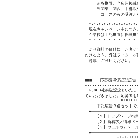
　　　※各期間、当広告掲載費
　　　※関東、関西、中部以
　　　　コースのみの受注とな
　*-*-*-*-*-*-*-*-*-*-
　現在キャンペーン中につき、
　企業様は上記期間に掲載期
　*-*-*-*-*-*-*-*-*-*-
　より御社の価値観、お考え
だけるよう、弊社ライターが
　是非、ご利用ください。

━━━━━━━━━━━━━━━━━━━━━━
■■■　　応募獲得保証型広告
----------------------
　6,000社突破記念といた
ていただきました。応募者を
　　　　　　　　　""""""""""
　　　下記広告３点セットでご
　◆━━━━━━━━━━━━━━━━━━━
　　 【１】トップページ特集広
　　 【２】新着求人情報ページ
　　 【３】ウェルカムメール広
　◆━━━━━━━━━━━━━━━━━━━
　　　　　　　　↓↓↓↓↓↓↓↓↓↓