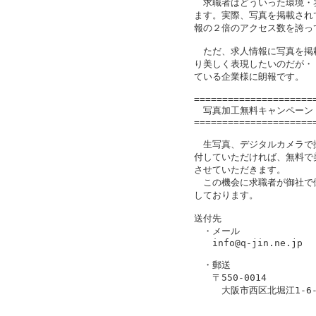
　求職者はどういった環境・
ます。実際、写真を掲載され
報の２倍のアクセス数を誇って
　ただ、求人情報に写真を掲
り美しく表現したいのだが・
ている企業様に朗報です。

=====================
　写真加工無料キャンペーン
=====================
　生写真、デジタルカメラで
付していただければ、無料で
させていただきます。

　この機会に求職者が御社で
しております。

送付先

　・メール

　　info@q-jin.ne.jp

　・郵送

　　〒550-0014

　　　大阪市西区北堀江1-6-1