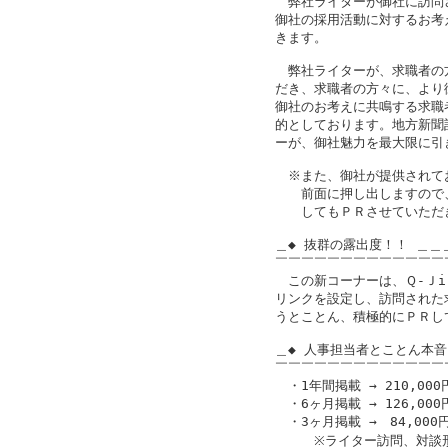
　弊社ライターが御社に訪問
御社の採用活動に対するお考
きます。

　弊社ライターが、求職者の
だき、求職者の方々に、より
御社のお考えに共鳴する求職
的としております。地方新聞
ーが、御社魅力を最大限に引き
　※また、御社が提供されて
　　前面に押し出しますので
　　してもＰＲさせていただき
＿◆ 抜群の露出度！！ ＿＿
￣￣￣￣￣￣￣￣￣￣￣￣￣
　この新コーナーは、Ｑ-Ｊi
リンクを設定し、訪問された
うとことん、積極的にＰＲして
＿◆ 人事担当者とことん本音
￣￣￣￣￣￣￣￣￣￣￣￣￣
　・1年間掲載 → 210,000
　・6ヶ月掲載 → 126,000
　・3ヶ月掲載 →　84,000
　　　※ライター訪問、対談