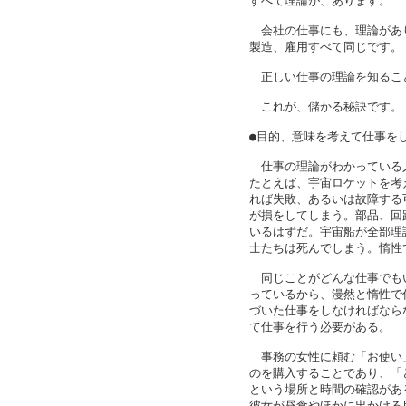
すべて理論が、あります。

　会社の仕事にも、理論があ
製造、雇用すべて同じです。

　正しい仕事の理論を知るこ
　これが、儲かる秘訣です。

●目的、意味を考えて仕事をし
　仕事の理論がわかっている
たとえば、宇宙ロケットを考
れば失敗、あるいは故障する
が損をしてしまう。部品、回
いるはずだ。宇宙船が全部理
士たちは死んでしまう。惰性
　同じことがどんな仕事でも
っているから、漫然と惰性で
づいた仕事をしなければなら
て仕事を行う必要がある。

　事務の女性に頼む「お使い
のを購入することであり、「
という場所と時間の確認があ
彼女が昼食やほかに出かける