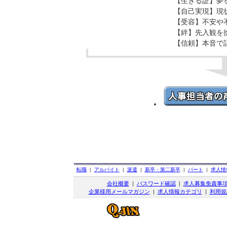
【生きる証】夢
【自己実現】現
【受容】不安や
【絆】先入観を
【信頼】本音で
転職
|
アルバイト
|
派遣
|
新卒・第二新卒
|
パート
|
求人情
会社概要
|
パスワード確認
|
求人募集免責事
企業様用メールマガジン
|
求人情報カテゴリ
|
利用規