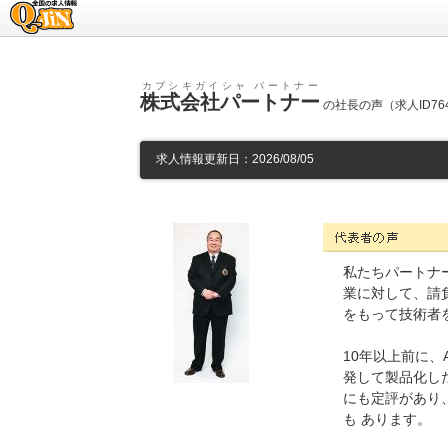
求人情報のQ-JiN
カブシキガイシャ パートナー
株式会社パートナー
の社長の声（求人ID76
求人情報更新日：2026/08/05
株式会社パートナーの代表
私たちパートナ
業に対して、請
をもって技術者
10年以上前に
発して製品化し
にも定評があり
も あります。