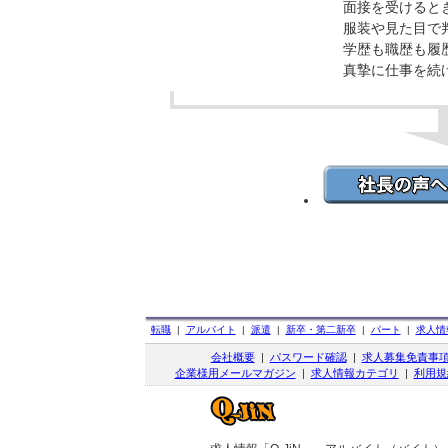
面接を受けると
服装や見た目で
学歴も職歴も履
真摯に仕事を続
転職
|
アルバイト
|
派遣
|
新卒・第二新卒
|
パート
|
求人情
会社概要
|
パスワード確認
|
求人募集免責事
企業様用メールマガジン
|
求人情報カテゴリ
|
利用規