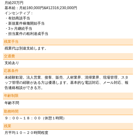
月給20万円
基本給：月給180,000円&#12316;230,000円
インセンティブ：
・有効商談手当
・新規案件稼働開始手当
・3ヶ月継続手当
・担当案件の粗利達成手当
残業手当
残業代は別途支給します。
交通費
支給あり
応募条件
未経験歓迎。法人営業、接客、販売、人材業界、清掃業界、現場管理、スタ
ッフ管理の経験がある方は優遇します。基本的な電話対応、メール対応、報
告連絡相談ができる方。
年齢制限
年齢不問
勤務時間
９：００～１８：００（休憩１時間）
残業
月平均１０～２０時間程度