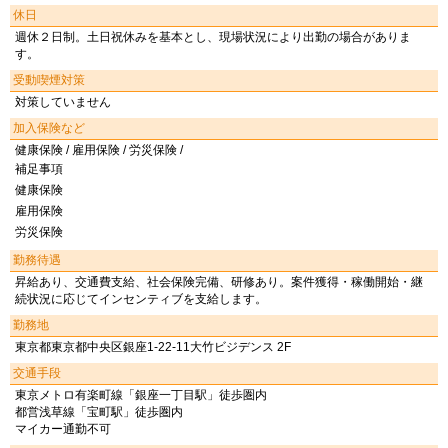
休日
週休２日制。土日祝休みを基本とし、現場状況により出勤の場合がありま
す。
受動喫煙対策
対策していません
加入保険など
健康保険 / 雇用保険 / 労災保険 /
補足事項
健康保険
雇用保険
労災保険
勤務待遇
昇給あり、交通費支給、社会保険完備、研修あり。案件獲得・稼働開始・継
続状況に応じてインセンティブを支給します。
勤務地
東京都東京都中央区銀座1-22-11大竹ビジデンス 2F
交通手段
東京メトロ有楽町線「銀座一丁目駅」徒歩圏内
都営浅草線「宝町駅」徒歩圏内
マイカー通勤不可