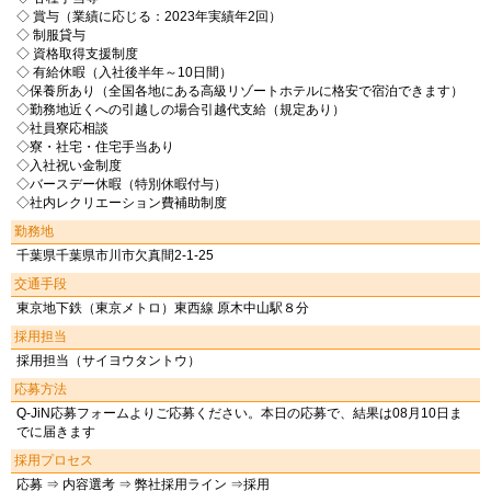
◇ 賞与（業績に応じる：2023年実績年2回）
◇ 制服貸与
◇ 資格取得支援制度
◇ 有給休暇（入社後半年～10日間）
◇保養所あり（全国各地にある高級リゾートホテルに格安で宿泊できます）
◇勤務地近くへの引越しの場合引越代支給（規定あり）
◇社員寮応相談
◇寮・社宅・住宅手当あり
◇入社祝い金制度
◇バースデー休暇（特別休暇付与）
◇社内レクリエーション費補助制度
勤務地
千葉県千葉県市川市欠真間2-1-25
交通手段
東京地下鉄（東京メトロ）東西線 原木中山駅８分
採用担当
採用担当（サイヨウタントウ）
応募方法
Q-JiN応募フォームよりご応募ください。本日の応募で、結果は08月10日ま
でに届きます
採用プロセス
応募 ⇒ 内容選考 ⇒ 弊社採用ライン ⇒採用