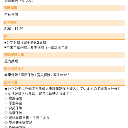
切必要ありません。
年齢制限
年齢不問
勤務時間
8:30～17:30
休日
■シフト制（完全週休2日制）
■年末年始休暇、夏季休暇（一部計画年休）
受動喫煙対策
屋内禁煙
加入保険など
健康保険 / 雇用保険 / 労災保険 / 厚生年金 /
勤務待遇
★公正公平に評価できる様人事評価制度を導入していますので頑張った分し
っかり評価され昇給、賞与に反映されます！
◇ 雇用保険
◇ 厚生年金
◇ 労災保険
◇ 健康保険
◇ 資格取得支援・手当てあり
◇ 交通費全額支給
◇ 各種手当等