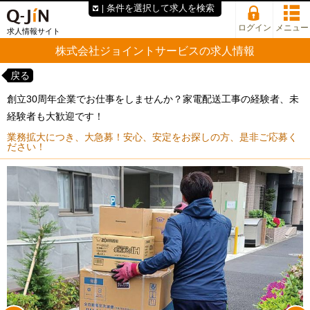
条件を選択して求人を検索
ログイン
メニュー
求人情報サイト
株式会社ジョイントサービスの求人情報
戻る
創立30周年企業でお仕事をしませんか？家電配送工事の経験者、未
経験者も大歓迎です！
業務拡大につき、大急募！安心、安定をお探しの方、是非ご応募く
ださい！