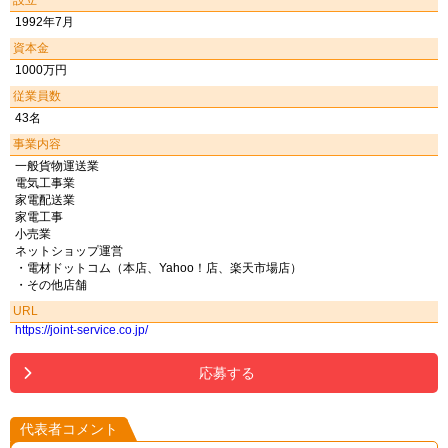
設立
1992年7月
資本金
1000万円
従業員数
43名
事業内容
一般貨物運送業
電気工事業
家電配送業
家電工事
小売業
ネットショップ運営
・電材ドットコム（本店、Yahoo！店、楽天市場店）
・その他店舗
URL
https://joint-service.co.jp/
応募する
代表者コメント