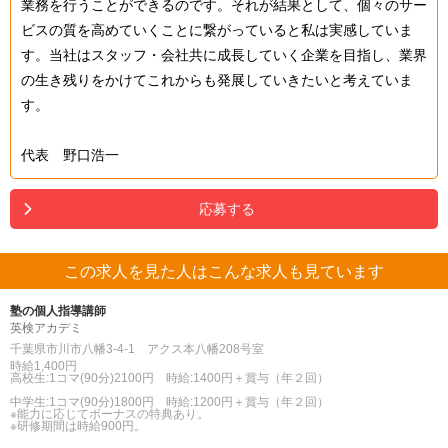
業務を行うことができるのです。それが結果として、個々のサー
ビスの質を高めていくことに繋がっていると私は実感していま
す。当社はスタッフ・会社共に成長していく企業を目指し、業界
の生き残りをかけてこれからも発展していきたいと考えていま
す。
代表 野口浩一
応募する
この求人を見た人はこんな求人も見ています
塾の個人指導講師
英検アカデミ
千葉県市川市八幡3-4-1 アクス本八幡208号室
時給1,400円
高校生:1コマ(90分)2100円 時給:1400円＋賞与（年２回）
中学生:1コマ(90分)1800円 時給:1200円＋賞与（年２回）
※能力に応じてボーナスの特典あり。
※研修期間は時給900円。