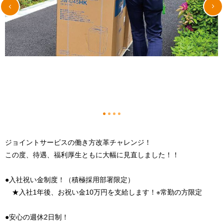
1
2
3
4
ジョイントサービスの働き方改革チャレンジ！
この度、待遇、福利厚生ともに大幅に見直しました！！
●入社祝い金制度！（積極採用部署限定）
★入社1年後、お祝い金10万円を支給します！※常勤の方限定
●安心の週休2日制！