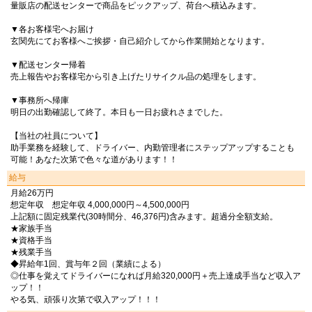
量販店の配送センターで商品をピックアップ、荷台へ積込みます。
▼各お客様宅へお届け
玄関先にてお客様へご挨拶・自己紹介してから作業開始となります。
▼配送センター帰着
売上報告やお客様宅から引き上げたリサイクル品の処理をします。
▼事務所へ帰庫
明日の出勤確認して終了。本日も一日お疲れさまでした。
【当社の社員について】
助手業務を経験して、ドライバー、内勤管理者にステップアップすることも
可能！あなた次第で色々な道があります！！
給与
月給26万円
想定年収 想定年収 4,000,000円～4,500,000円
上記額に固定残業代(30時間分、46,376円)含みます。超過分全額支給。
★家族手当
★資格手当
★残業手当
◆昇給年1回、賞与年２回（業績による）
◎仕事を覚えてドライバーになれば月給320,000円＋売上達成手当など収入ア
ップ！！
やる気、頑張り次第で収入アップ！！！