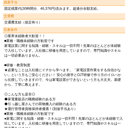
残業手当
固定残業代(30時間分、46,376円)含みます。超過分全額支給。
交通費
交通費支給（規定有り）
応募条件
◎業界未経験者大歓迎！！
■業種・職種未経験の方歓迎です
家電設置に関する知識・経験・スキルは一切不問！先輩のほとんどが未経験
で入社しています。入社後に研修を用意していますので、専門知識やスキル
は一切必要ありません。
■研修・教育制度
★必要なことは入社後にイチから学べます。「家電設置作業をする自信がな
い」という方もご安心ください！ 安心の座学とOJT研修で作り方のイロハか
ら伝授していきますので、今は家電設置ができないという方も大丈夫。基礎
から、丁寧に教えます。
◎こんな方も是非◎
◆家電量販店の職務経験のある方
◆引っ越し屋さんでの荷物搬入の経験のある方
★運行管理者資格保持者優遇！(別途手当あり）
■業種・職種未経験の方歓迎です
●家電に関する知識・経験・スキルは一切不問！先輩のほとんどが未経験で入
社しています。入社後に研修を用意していますので、専門知識やスキルは一