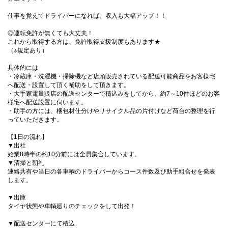
仕事を覚えてドライバーになれば、収入も大幅アップ！！
◎運転免許が無くても大丈夫！
これから取得する方は、免許取得支援制度もあります★
（※規定あり）
具体的には
・冷蔵庫・洗濯機・掃除機など店頭販売されている配送可能商品をお客様宅
へ配送・設置して頂く補助をして頂きます。
・大手家電量販店の配送センターで積込みをしてから、約7～10件ほどのお客
様宅へ配送設置に伺います。
・助手の方には、梱包材仕分けやリサイクル品の片付けなど荷台の整理を行
っていただきます。
【1日の流れ】
▼出社
始業8時半の約10分前には全員集合しています。
▼清掃と朝礼
連絡共有や当日の各車輌のドライバーからコース件数及び助手組合せを発表
します。
▼出庫
タイヤ状態や車輌廻りのチェックをして出発！
▼配送センターにて積込