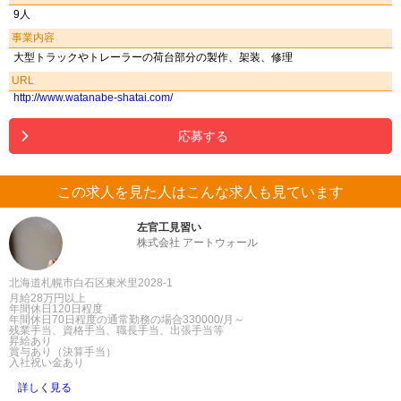
9人
事業内容
大型トラックやトレーラーの荷台部分の製作、架装、修理
URL
http://www.watanabe-shatai.com/
応募する
この求人を見た人はこんな求人も見ています
左官工見習い
株式会社 アートウォール
北海道札幌市白石区東米里2028-1
月給28万円以上
年間休日120日程度
年間休日70日程度の通常勤務の場合330000/月～
残業手当、資格手当、職長手当、出張手当等
昇給あり
賞与あり（決算手当）
入社祝い金あり
詳しく見る