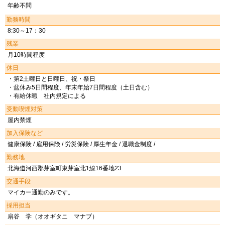
年齢不問
勤務時間
8:30～17：30
残業
月10時間程度
休日
・第2土曜日と日曜日、祝・祭日
・盆休み5日間程度、年末年始7日間程度（土日含む）
・有給休暇 社内規定による
受動喫煙対策
屋内禁煙
加入保険など
健康保険 / 雇用保険 / 労災保険 / 厚生年金 / 退職金制度 /
勤務地
北海道河西郡芽室町東芽室北1線16番地23
交通手段
マイカー通勤のみです。
採用担当
扇谷 学（オオギタニ マナブ）