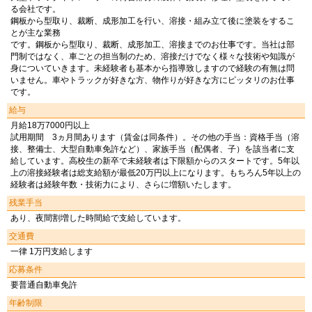
る会社です。
鋼板から型取り、裁断、成形加工を行い、溶接・組み立て後に塗装をするこ
とが主な業務
です。鋼板から型取り、裁断、成形加工、溶接までのお仕事です。当社は部
門制ではなく、車ごとの担当制のため、溶接だけでなく様々な技術や知識が
身についていきます。未経験者も基本から指導致しますので経験の有無は問
いません。車やトラックが好きな方、物作りが好きな方にピッタリのお仕事
です。
給与
月給18万7000円以上
試用期間 3ヵ月間あります（賃金は同条件）。その他の手当：資格手当（溶
接、整備士、大型自動車免許など）、家族手当（配偶者、子）を該当者に支
給しています。高校生の新卒で未経験者は下限額からのスタートです。5年以
上の溶接経験者は総支給額が最低20万円以上になります。もちろん5年以上の
経験者は経験年数・技術力により、さらに増額いたします。
残業手当
あり、夜間割増した時間給で支給しています。
交通費
一律 1万円支給します
応募条件
要普通自動車免許
年齢制限