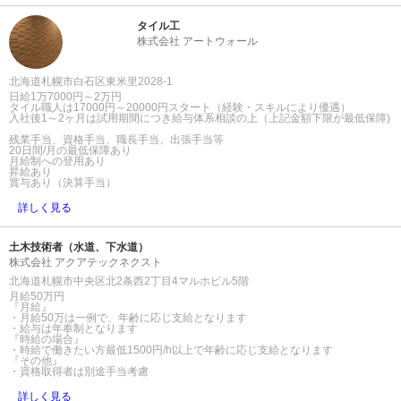
タイル工
株式会社 アートウォール
北海道札幌市白石区東米里2028-1
日給1万7000円～2万円
タイル職人は17000円～20000円スタート（経験・スキルにより優遇）
入社後1～2ヶ月は試用期間につき給与体系相談の上（上記金額下限が最低保障)
残業手当、資格手当、職長手当、出張手当等
20日間/月の最低保障あり
月給制への登用あり
昇給あり
賞与あり（決算手当）
詳しく見る
土木技術者（水道、下水道）
株式会社 アクアテックネクスト
北海道札幌市中央区北2条西2丁目4マルホビル5階
月給50万円
『月給』
・月給50万は一例で、年齢に応じ支給となります
・給与は年奉制となります
『時給の場合』
・時給で働きたい方最低1500円/h以上で年齢に応じ支給となります
『その他』
・資格取得者は別途手当考慮
詳しく見る