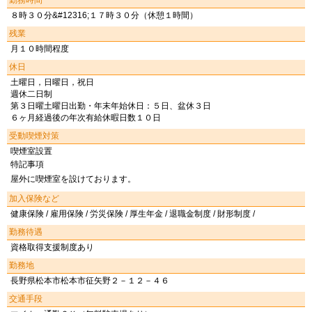
勤務時間
８時３０分&#12316;１７時３０分（休憩１時間）
残業
月１０時間程度
休日
土曜日，日曜日，祝日
週休二日制
第３日曜土曜日出勤・年末年始休日：５日、盆休３日
６ヶ月経過後の年次有給休暇日数１０日
受動喫煙対策
喫煙室設置
特記事項
屋外に喫煙室を設けております。
加入保険など
健康保険 / 雇用保険 / 労災保険 / 厚生年金 / 退職金制度 / 財形制度 /
勤務待遇
資格取得支援制度あり
勤務地
長野県松本市松本市征矢野２－１２－４６
交通手段