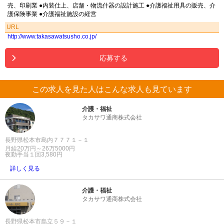
売、印刷業 ●内装仕上、店舗・物流什器の設計施工 ●介護福祉用具の販売、介
護保険事業 ●介護福祉施設の経営
URL
http://www.takasawatsusho.co.jp/
応募する
この求人を見た人はこんな求人も見ています
介護・福祉
タカサワ通商株式会社
長野県松本市島内７７７１－１
月給20万円～26万5000円
夜勤手当１回3,580円
詳しく見る
介護・福祉
タカサワ通商株式会社
長野県松本市島立５９－１