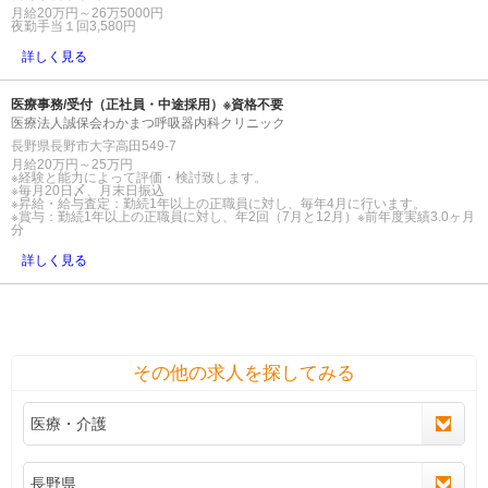
月給20万円～26万5000円
夜勤手当１回3,580円
詳しく見る
医療事務/受付（正社員・中途採用）※資格不要
医療法人誠保会わかまつ呼吸器内科クリニック
長野県長野市大字高田549-7
月給20万円～25万円
※経験と能力によって評価・検討致します。
※毎月20日〆、月末日振込
※昇給・給与査定：勤続1年以上の正職員に対し、毎年4月に行います。
※賞与：勤続1年以上の正職員に対し、年2回（7月と12月）※前年度実績3.0ヶ月
分
詳しく見る
その他の求人を探してみる