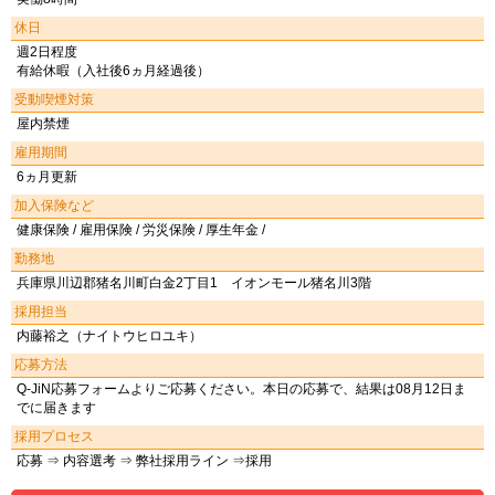
休日
週2日程度
有給休暇（入社後6ヵ月経過後）
受動喫煙対策
屋内禁煙
雇用期間
6ヵ月更新
加入保険など
健康保険 / 雇用保険 / 労災保険 / 厚生年金 /
勤務地
兵庫県川辺郡猪名川町白金2丁目1 イオンモール猪名川3階
採用担当
内藤裕之（ナイトウヒロユキ）
応募方法
Q-JiN応募フォームよりご応募ください。本日の応募で、結果は08月12日ま
でに届きます
採用プロセス
応募 ⇒ 内容選考 ⇒ 弊社採用ライン ⇒採用