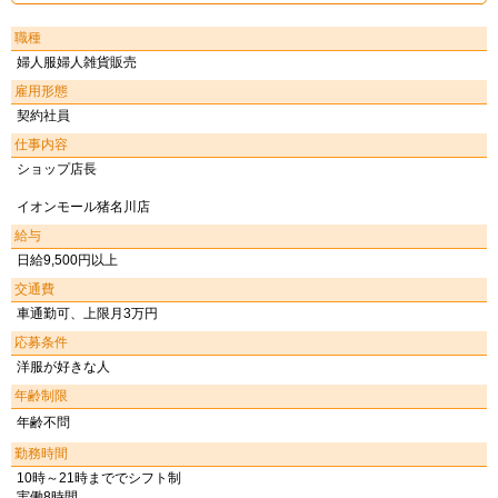
職種
婦人服婦人雑貨販売
雇用形態
契約社員
仕事内容
ショップ店長
イオンモール猪名川店
給与
日給9,500円以上
交通費
車通勤可、上限月3万円
応募条件
洋服が好きな人
年齢制限
年齢不問
勤務時間
10時～21時まででシフト制
実働8時間