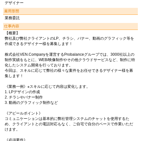
デザイナー
雇用形態
業務委託
仕事内容
【概要】
弊社及び弊社クライアントのLP、チラシ、バナー、動画のグラフィック等を
作成できるデザイナー様を募集します！
株式会社VEN.Companyを運営するProbalanceグループでは、3000社以上の
制作実績をもとに、WEB/映像制作やその他クラウドサービスなど、制作に特
化したシステム開発を行っております。
今回は、スキルに応じて弊社の様々な案件をお任せできるデザイナー様を募
集します！
《業務一例》※スキルに応じて内容は変化します。
1. LPデザインの作成
2. チラシやバナー制作
3. 動画のグラフィック制作など
《アピールポイント》
コミュニケーションは基本的に弊社管理システムのチャットを使用するた
め、クライアントとの電話対応もなく、ご自宅で自分のペースで作業いただ
けます。
《必須要件》