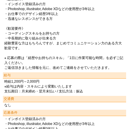
・インボイス登録済みの方
・Photoshop, illustrator, Adobe XDなどの使用歴が3年以上
・お仕事でのデザイン経歴3年以上
・迅速なレスポンスができる方
《歓迎要件》
・コーディングスキルをお持ちの方
・中長期的に取り組みが出来る方
経験豊富な方はもちろんですが、まじめでコミュニケーション力のある方大
歓迎です。
※ 応募の際は「経歴やお持ちのスキル」「1日に作業可能な時間」を必ずご記
入ください。
ご返信頂きました情報を元に、改めてご連絡をさせていただきます。
給与
時給1,200円～2,000円
※給与は内容・スキルにより変動いたします
支払期日：月末締め・翌月末払い / 支払方法：振込
交通費
なし
応募条件
・インボイス登録済みの方
・Photoshop, illustrator, Adobe XDなどの使用歴が3年以上
・お仕事でのデザイン経歴3年以上