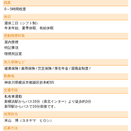
残業
0～5時間程度
休日
週休二日（シフト制）
年末年始、夏季休暇、有給休暇
受動喫煙対策
屋内禁煙
特記事項
喫煙所設置
加入保険など
健康保険 / 雇用保険 / 労災保険 / 厚生年金 / 退職金制度 /
勤務地
神奈川県横浜市都築区折本町65
交通手段
私有車通勤
新横浜駅からバス10分（港北インター）より徒歩約3分
新羽駅からバスで10分前後です。
採用担当
米山 博（ヨネヤマ ヒロシ）
応募方法