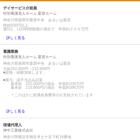
デイサービス介助員
特別養護老人ホーム 栗原ホーム
神奈川県座間市栗原中央 あるいは栗原
時給930円以上
週5日、1日8時間勤務の場合で 年収約２００万円
詳しく見る
看護業務
特別養護老人ホーム 栗原ホーム
神奈川県座間市栗原中央 あるいは栗原
月給202,000円～210,900円
■資格・経験加味します。
■賞与、諸手当込み試算
基本給 202,000円の場合 年収約330万円
基本給 210,900円の場合 年収約390万円
＊このほかに処遇改善費等のが支給されています
詳しく見る
現場代理人
神中工業株式会社
神奈川県横浜市南区井土ケ谷下町18番地