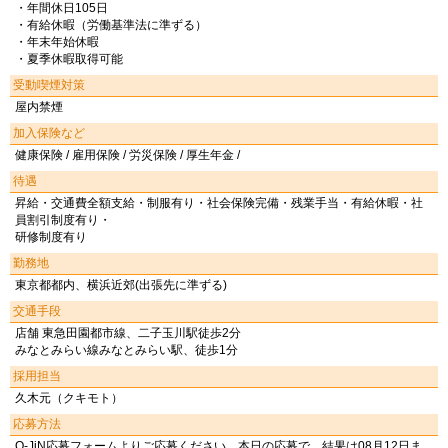
・年間休日105日
・有給休暇（労働基準法に準ずる）
・年末年始休暇
・夏季休暇取得可能
受動喫煙対策
屋内禁煙
加入保険など
健康保険 / 雇用保険 / 労災保険 / 厚生年金 /
待遇
昇給・交通費全額支給・制服有り・社会保険完備・残業手当・有給休暇・社
員割引制度有り・
研修制度有り
勤務地
東京都都内、横浜近郊(出張先に準ずる)
交通手段
店舗 東急田園都市線、二子玉川駅徒歩2分
みなとみらい線みなとみらい駅、徒歩1分
採用担当
久木元（クキモト）
応募方法
Q-JiN応募フォームよりご応募ください。本日の応募で、結果は08月12日ま