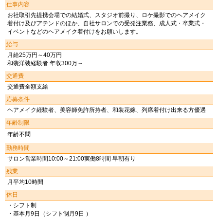
仕事内容
お社取引先提携会場での結婚式、スタジオ前撮り、ロケ撮影でのヘアメイク
着付け及びアテンドのほか、自社サロンでの受発注業務、成人式・卒業式・
イベントなどのヘアメイク着付けをお願いします。
給与
月給25万円～40万円
和装洋装経験者 年収300万～
交通費
交通費全額支給
応募条件
ヘアメイク経験者、美容師免許所持者、和装花嫁、列席着付け出来る方優遇
年齢制限
年齢不問
勤務時間
サロン営業時間10:00～21:00実働8時間 早朝有り
残業
月平均10時間
休日
・シフト制
・基本月9日（シフト制月9日 ）