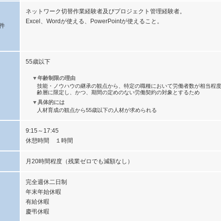
ネットワーク切替作業経験者及びプロジェクト管理経験者。
Excel、Wordが使える、PowerPointが使えること。
件
55歳以下
▼年齢制限の理由
技能・ノウハウの継承の観点から、特定の職種において労働者数が相当程
齢層に限定し、かつ、期間の定めのない労働契約の対象とするため
▼具体的には
人材育成の観点から55歳以下の人材が求められる
9:15～17:45
休憩時間 １時間
月20時間程度（残業ゼロでも減額なし）
完全週休二日制
年末年始休暇
有給休暇
慶弔休暇