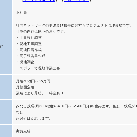
正社員
社内ネットワークの更改及び撤去に関するプロジェクト管理業務です。
仕事の内容は以下の通りです。
・工事設計調整
・現地工事調整
容
・完成図書作成
・完了報告書作成
・現地調査
・スポットで現地作業立会
月給30万円～35万円
月額固定給
業績により昇給、一時金あり
みなし残業(月23H程度48410円～62600円分)を含みます。但し、残業
なし。
超過分は支給します。
実費支給