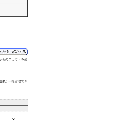
からの
スカウトを受
結果が
一括管理
でき