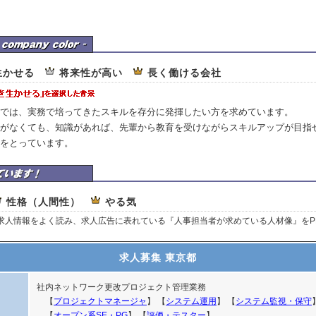
ネージメントパートナーの企業カラー
生かせる
将来性が高い
長く働ける会社
では、実務で培ってきたスキルを存分に発揮したい方を求めています。
がなくても、知識があれば、先輩から教育を受けながらスキルアップが目指
をとっています。
ネージメントパートナーはここを重視しています
性格（人間性）
やる気
、求人情報をよく読み、求人広告に表れている『人事担当者が求めている人材像』をP
求人募集 東京都
社内ネットワーク更改プロジェクト管理業務
【
プロジェクトマネージャ
】 【
システム運用
】 【
システム監視・保守
【
オープン系SE・PG
】 【
評価・テスター
】