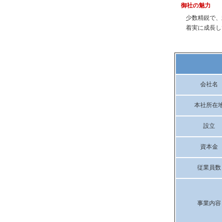
御社の魅力
少数精鋭で、
着実に成長し
会社名
本社所在
設立
資本金
従業員数
事業内容