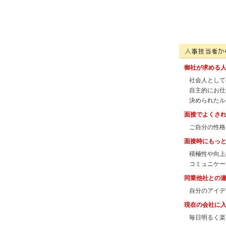
株式会社トータルマ
御社が求める
社会人として
自主的にお仕
決められたル
面接でよくさ
ご自分の性格
面接時にもっ
積極性や向上
コミュニケー
同業他社との
自分のアイデ
現在の会社に
毎日明るく楽