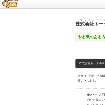
求人情報のQ-JiN
カブシキカイシ
株式会社トー
やる気のある
株式会社トータルマネ
当社は「社員」が財
導いたします。
働きやすい雰
自分の能力を