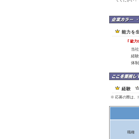
てください！
株式会社トータルマ
能力を
当社
経験
体制
株式会社トータルマ
経験
※ 応募の際は
職種