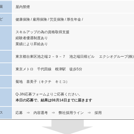
策
屋内禁煙
ど
健康保険 / 雇用保険 / 労災保険 / 厚生年金 /
スキルアップの為の資格取得支援
経験者優遇制度あり
業績により昇給あり
東京都台東区池之端２－９－７ 池之端日殖ビル エクシオグループ(株)
東京メトロ 千代田線 根津駅 徒歩5分
菊地 喜美子（キクチ キミコ）
Q-JiN応募フォームよりご応募ください。
本日の応募で、結果は08月14日までに届きます
ス
応募 ⇒ 内容選考 ⇒ 弊社採用ライン ⇒ 採用