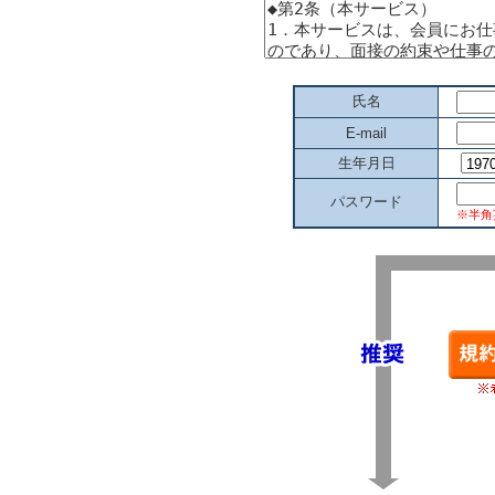
氏名
E-mail
生年月日
パスワード
※半角