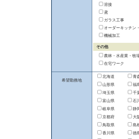
溶接
鳶
ガラス工事
オーダーキッチン
機械加工
その他
農林・水産業・牧
在宅ワーク
北海道
青
希望勤務地
山形県
福
埼玉県
千
富山県
石
岐阜県
静
京都府
大
鳥取県
島
香川県
徳