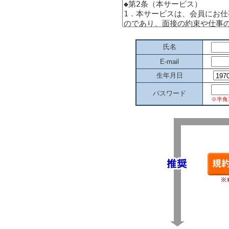
氏名
E-mail
生年月日
パスワード
※半角