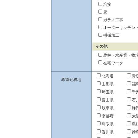
溶接
鳶
ガラス工事
オーダーキッチン
機械加工
その他
農林・水産業・牧
在宅ワーク
北海道
青
希望勤務地
山形県
福
埼玉県
千
富山県
石
岐阜県
静
京都府
大
鳥取県
島
香川県
徳