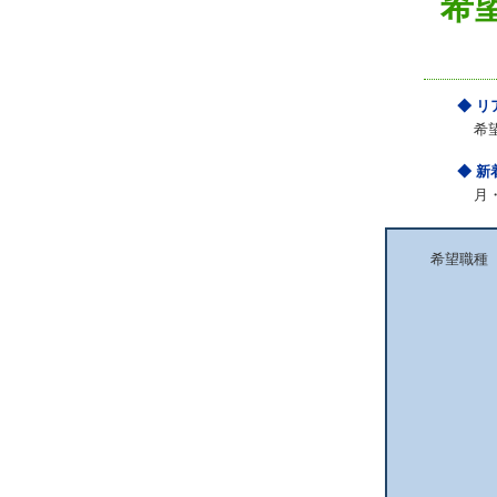
希
◆ 
希
◆ 
月
希望職種