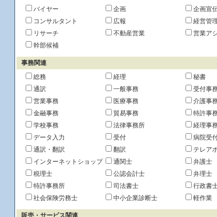
バイヤー
企画
企画宣
コンサルタント
広報
経営管
リサーチ
不動産営業
営業ア
幹部候補
事務関連
総務
経理
秘書
通訳
一般事務
受付事
営業事務
医療事務
介護事
金融事務
貿易事務
特許事
学校事務
法律事務所
経理事
データ入力
受付
病院受
通訳・翻訳
翻訳
テレア
インターネットショップ
通関士
弁護士
税理士
公認会計士
弁理士
特許事務所
司法書士
行政書
社会保険労務士
中小企業診断士
軽作業
販売・サービス関連