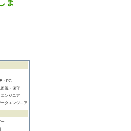
しま
E・PG
ム監視・保守
ラエンジニア
データエンジニア
ダー
画