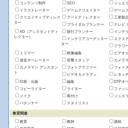
コンテンツ制作
SEO
ジュエ
イラストレーター
ゲームクリエイター
ゲーム
クリエイティブディレク
アートディレクター
工業製
ター
ブライダルプランナー
テレビ 
AD（アシスタントディ
旅行プランナー
インテ
レクター）
インテリアコーディネー
エクス
ター
フラワ
トリマー
映像編集
ビデオ
放送オペレーター
音響スタッフ
カメラ
カメラマン アシスタン
フォトグラファー
フォト
ト
ビデオカメラマン
レタッ
印刷・出版
編集
DTPオ
コピーライター
ライター
ファッ
メイク
着付け
ジュエ
パタンナー
スタイリスト
教育関連
教育
教師
講師