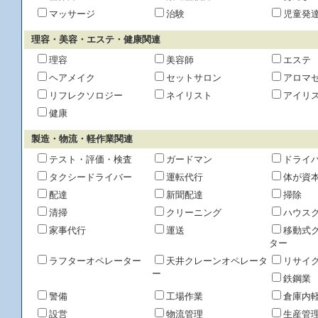
マッサージ
治験
児童発
理容・美容・エステ・健康関連
理容
美容師
エステ
ヘアメイク
セットサロン
アロマ
リフレクソロジー
ネイリスト
アイリ
健康
製造・物流・軽作業関連
テスト・評価・検査
ガードマン
ドライ
タクシードライバー
運転代行
体が資
配達
新聞配達
掃除
清掃
クリーニング
ハウス
家事代行
運送
移動式
ター
ラフターオペレーター
天井クレーンオペレータ
リサイ
ー
鉄鋼業
警備
工場作業
倉庫内
設営
物流管理
生産管