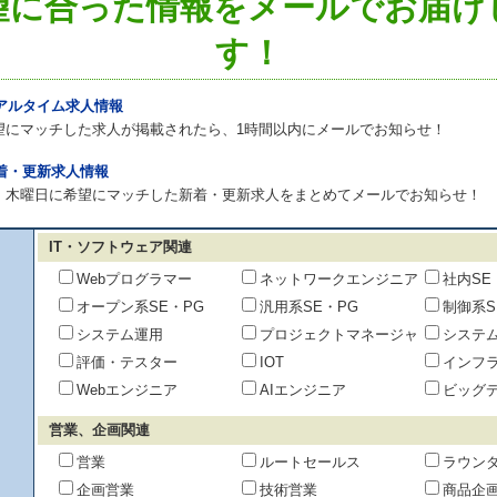
望に合った情報をメールでお届け
す！
リアルタイム求人情報
望にマッチした求人が掲載されたら、1時間以内にメールでお知らせ！
新着・更新求人情報
・木曜日に希望にマッチした新着・更新求人をまとめてメールでお知らせ！
IT・ソフトウェア関連
Webプログラマー
ネットワークエンジニア
社内SE
オープン系SE・PG
汎用系SE・PG
制御系S
システム運用
プロジェクトマネージャ
システ
評価・テスター
IOT
インフ
Webエンジニア
AIエンジニア
ビッグ
営業、企画関連
営業
ルートセールス
ラウン
企画営業
技術営業
商品企