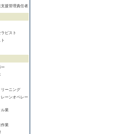
達支援管理責任者
セラピスト
スト
バー
本
クリーニング
クレーンオペレー
クル業
軽作業
理