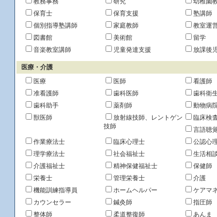
教務事務
研究
幼稚園
保育士
保育支援
塾講師
個別指導塾講師
家庭教師
教室運
図書館
美術館
留学
音楽教室講師
児童発達支援
放課後
医療・介護
医療
医師
看護師
准看護師
歯科医師
歯科衛
歯科助手
薬剤師
動物病
獣医師
放射線技師、レントゲン
臨床検
技師
言語聴
作業療法士
臨床心理士
公認心
理学療法士
社会福祉士
生活相
介護福祉士
精神保健福祉士
保健師
栄養士
管理栄養士
介護
機能訓練指導員
ホームヘルパー
ケアマ
カウンセラー
鍼灸師
指圧師
整体師
柔道整復師
あんま