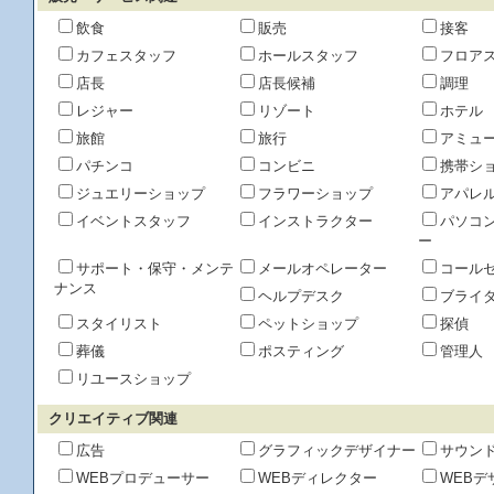
飲食
販売
接客
カフェスタッフ
ホールスタッフ
フロア
店長
店長候補
調理
レジャー
リゾート
ホテル
旅館
旅行
アミュ
パチンコ
コンビニ
携帯シ
ジュエリーショップ
フラワーショップ
アパレ
イベントスタッフ
インストラクター
パソコ
ー
サポート・保守・メンテ
メールオペレーター
コール
ナンス
ヘルプデスク
ブライ
スタイリスト
ペットショップ
探偵
葬儀
ポスティング
管理人
リユースショップ
クリエイティブ関連
広告
グラフィックデザイナー
サウン
WEBプロデューサー
WEBディレクター
WEBデ