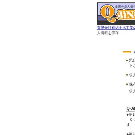
有限会社有紀土木工業の
人情報を保存
気
下
求
保
求
Q-