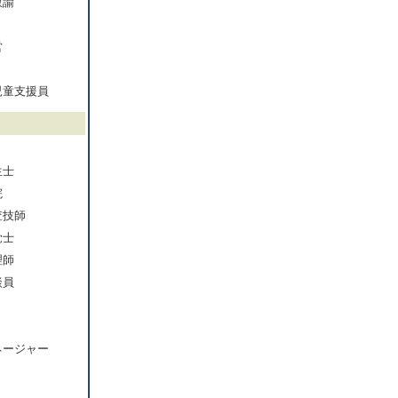
教諭
営
児童支援員
生士
院
査技師
覚士
理師
談員
ネージャー