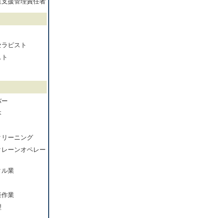
達支援管理責任者
セラピスト
スト
バー
本
クリーニング
クレーンオペレー
クル業
軽作業
理