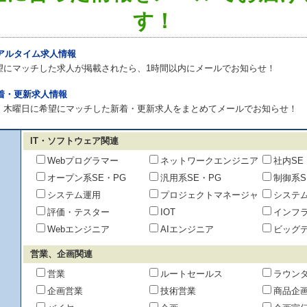
す！
リアルタイム求人情報
望にマッチした求人が掲載されたら、1時間以内にメールでお知らせ！
新着・更新求人情報
・木曜日に希望にマッチした新着・更新求人をまとめてメールでお知らせ！
IT・ソフトウェア関連
Webプログラマー
ネットワークエンジニア
社内SE
オープン系SE・PG
汎用系SE・PG
制御系S
システム運用
プロジェクトマネージャ
システ
評価・テスター
IOT
インフ
Webエンジニア
AIエンジニア
ビッグ
営業、企画関連
営業
ルートセールス
ラウン
企画営業
技術営業
商品企