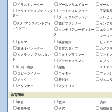
イラストレーター
ゲームクリエイター
ゲーム
クリエイティブディレク
アートディレクター
工業製
ター
ブライダルプランナー
テレビ 
AD（アシスタントディ
旅行プランナー
インテ
レクター）
インテリアコーディネー
エクス
ター
フラワ
トリマー
映像編集
ビデオ
放送オペレーター
音響スタッフ
カメラ
カメラマン アシスタン
フォトグラファー
フォト
ト
ビデオカメラマン
レタッ
印刷・出版
編集
DTPオ
コピーライター
ライター
ファッ
メイク
着付け
ジュエ
パタンナー
スタイリスト
教育関連
教育
教師
講師
教務事務
研究
幼稚園