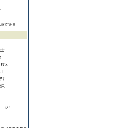
営
児童支援員
生士
院
査技師
覚士
理師
談員
ネージャー