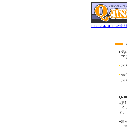
CLUB GRUDETの求
気
下
求
保
求
Q-