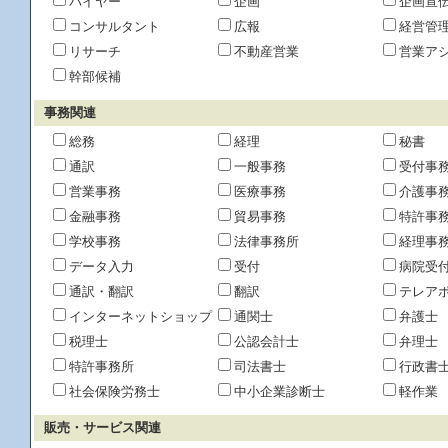
バイヤー
企画
企画宣
コンサルタント
広報
経営管
リサーチ
不動産営業
営業ア
幹部候補
事務関連
総務
経理
秘書
通訳
一般事務
受付事
営業事務
医療事務
介護事
金融事務
貿易事務
特許事
学校事務
法律事務所
経理事
データ入力
受付
病院受
通訳・翻訳
翻訳
テレア
インターネットショップ
通関士
弁護士
税理士
公認会計士
弁理士
特許事務所
司法書士
行政書
社会保険労務士
中小企業診断士
軽作業
販売・サービス関連