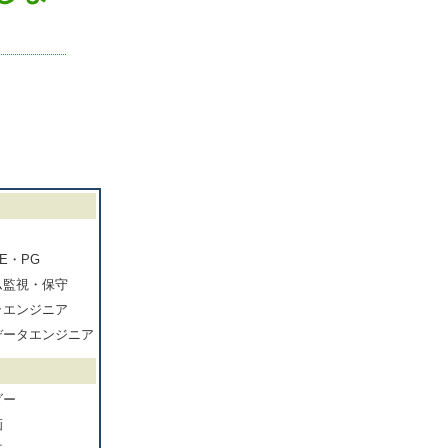
E・PG
ム監視・保守
ラエンジニア
データエンジニア
ダー
画