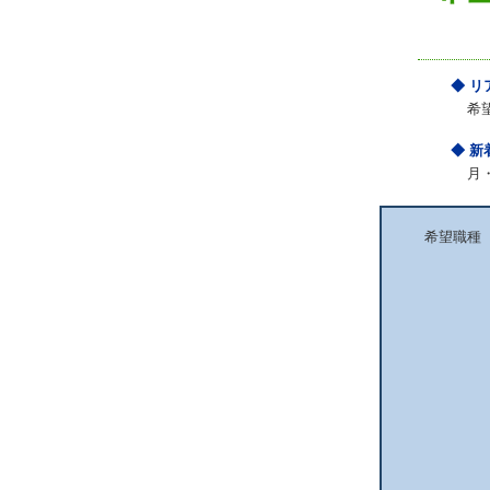
◆ 
希
◆ 
月
希望職種