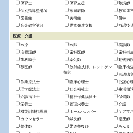
保育士
保育支援
塾講師
個別指導塾講師
家庭教師
教室運
図書館
美術館
留学
音楽教室講師
児童発達支援
放課後
医療・介護
医療
医師
看護師
准看護師
歯科医師
歯科衛
歯科助手
薬剤師
動物病
獣医師
放射線技師、レントゲン
臨床検
技師
言語聴
作業療法士
臨床心理士
公認心
理学療法士
社会福祉士
生活相
介護福祉士
精神保健福祉士
保健師
栄養士
管理栄養士
介護
機能訓練指導員
ホームヘルパー
ケアマ
カウンセラー
鍼灸師
指圧師
整体師
柔道整復師
あんま