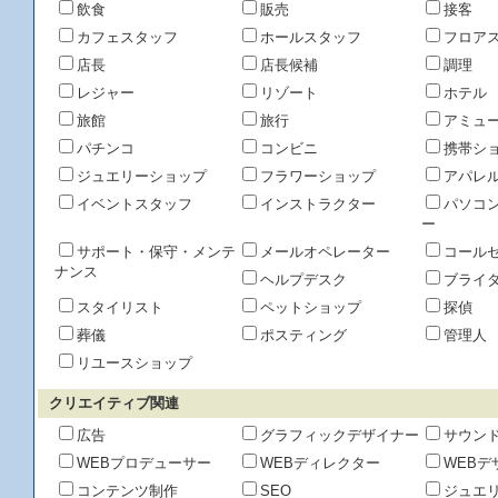
飲食
販売
接客
カフェスタッフ
ホールスタッフ
フロア
店長
店長候補
調理
レジャー
リゾート
ホテル
旅館
旅行
アミュ
パチンコ
コンビニ
携帯シ
ジュエリーショップ
フラワーショップ
アパレ
イベントスタッフ
インストラクター
パソコ
ー
サポート・保守・メンテ
メールオペレーター
コール
ナンス
ヘルプデスク
ブライ
スタイリスト
ペットショップ
探偵
葬儀
ポスティング
管理人
リユースショップ
クリエイティブ関連
広告
グラフィックデザイナー
サウン
WEBプロデューサー
WEBディレクター
WEBデ
コンテンツ制作
SEO
ジュエ