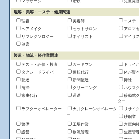
マッサージ
治験
児童発
理容・美容・エステ・健康関連
理容
美容師
エステ
ヘアメイク
セットサロン
アロマ
リフレクソロジー
ネイリスト
アイリ
健康
製造・物流・軽作業関連
テスト・評価・検査
ガードマン
ドライ
タクシードライバー
運転代行
体が資
配達
新聞配達
掃除
清掃
クリーニング
ハウス
家事代行
運送
移動式
ター
ラフターオペレーター
天井クレーンオペレータ
リサイ
ー
鉄鋼業
警備
工場作業
倉庫内
設営
物流管理
生産管