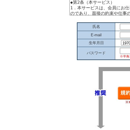
氏名
E-mail
生年月日
パスワード
※半角