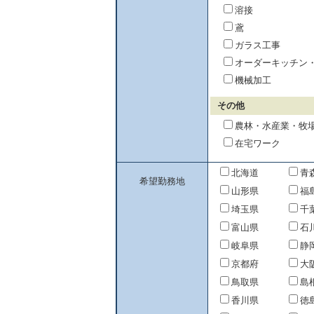
溶接
鳶
ガラス工事
オーダーキッチン
機械加工
その他
農林・水産業・牧
在宅ワーク
北海道
青
希望勤務地
山形県
福
埼玉県
千
富山県
石
岐阜県
静
京都府
大
鳥取県
島
香川県
徳