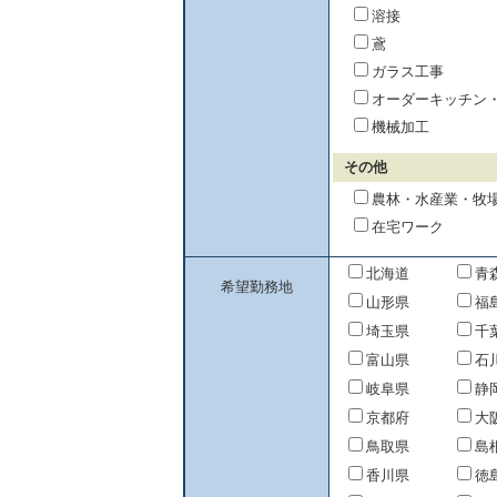
溶接
鳶
ガラス工事
オーダーキッチン
機械加工
その他
農林・水産業・牧
在宅ワーク
北海道
青
希望勤務地
山形県
福
埼玉県
千
富山県
石
岐阜県
静
京都府
大
鳥取県
島
香川県
徳