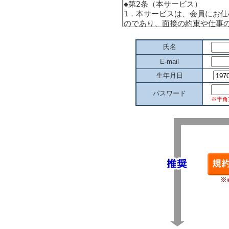
氏名
E-mail
生年月日
パスワード
※半角