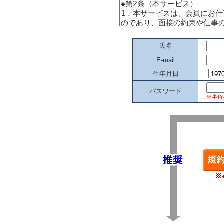
氏名
E-mail
生年月日
パスワード
※半角